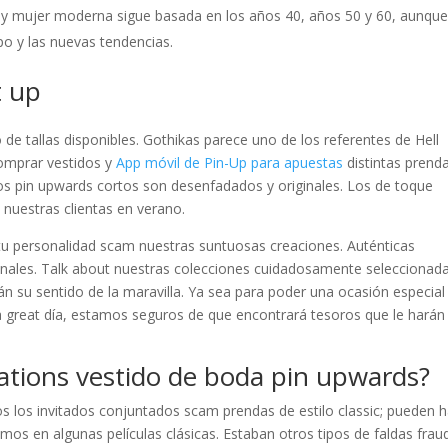
 y mujer moderna sigue basada en los años 40, años 50 y 60, aunqu
po y las nuevas tendencias.
t up
de tallas disponibles. Gothikas parece uno de los referentes de Hell
omprar vestidos y
App móvil de Pin-Up para apuestas
distintas prend
os pin upwards cortos son desenfadados y originales. Los de toque
 nuestras clientas en verano.
 tu personalidad scam nuestras suntuosas creaciones. Auténticas
iginales. Talk about nuestras colecciones cuidadosamente seleccionad
án su sentido de la maravilla. Ya sea para poder una ocasión especial
a a great día, estamos seguros de que encontrará tesoros que le harán
nations vestido de boda pin upwards?
os los invitados conjuntados scam prendas de estilo classic; pueden 
mos en algunas películas clásicas. Estaban otros tipos de faldas frau