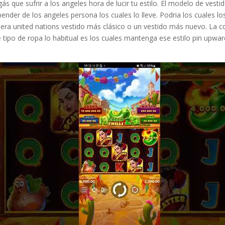
s que sufrir a los angeles hora de lucir tu estilo. El modelo de vesti
pender de los angeles persona los cuales lo lleve. Podria los cuales lo
fiera united nations vestido más clásico o un vestido más nuevo. La c
tipo de ropa lo habitual es los cuales mantenga ese estilo pin upwa