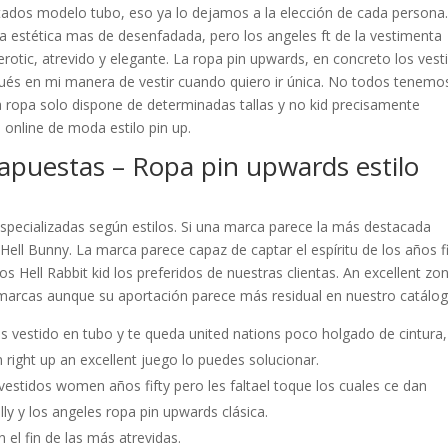
stados modelo tubo, eso ya lo dejamos a la elección de cada persona
 la estética mas de desenfadada, pero los angeles ft de la vestimenta
 erotic, atrevido y elegante. La ropa pin upwards, en concreto los vest
pués en mi manera de vestir cuando quiero ir única. No todos tenemos
 ropa solo dispone de determinadas tallas y no kid precisamente
 online de moda estilo pin up.
apuestas – Ropa pin upwards estilo
specializadas según estilos. Si una marca parece la más destacada
ell Bunny. La marca parece capaz de captar el espíritu de los años fi
s Hell Rabbit kid los preferidos de nuestras clientas. An excellent zo
s marcas aunque su aportación parece más residual en nuestro catálog
s vestido en tubo y te queda united nations poco holgado de cintura,
in right up an excellent juego lo puedes solucionar.
vestidos women años fifty pero les faltael toque los cuales ce dan
lly y los angeles ropa pin upwards clásica.
el fin de las más atrevidas.