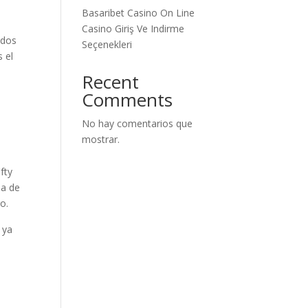
.
Basaribet Casino On Line
Casino Giriş Ve Indirme
idos
Seçenekleri
 el
Recent
Comments
No hay comentarios que
mostrar.
fty
na de
o.
 ya