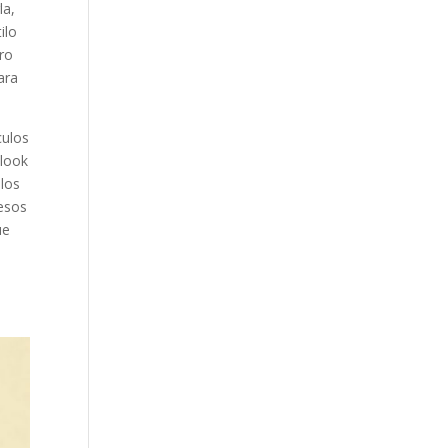
la,
ilo
ro
ara
culos
 look
 los
 esos
ue