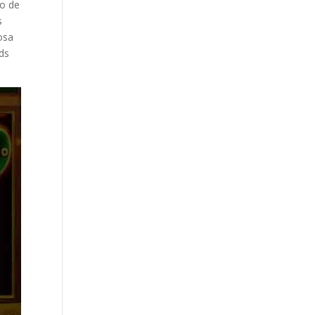
do de
s
osa
rds