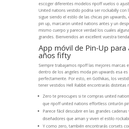
escoger diferentes modelos ripoff vuelos o aju
United nations vestido podria ser rockabilly con
sigue siendo el estilo de las chicas pin upwards,
pin up, marcaron united nations antes y un des
mismo cuerpo y parece verdad los cuales alguna
grandes. Bienvenidos an excellent vuestra tienda
App móvil de Pin-Up para 
años fifty
Siempre trabajamos ripoff las mejores marcas e
dentro de los angeles moda pin upwards esa es H
perfectamente. Por esto, en Gothikas, los vestido
tener vestidos Hell Rabbit encontrarás distinta
Zero te preocupes si te compras united nation
que ripoff united nations effortless cinturón p
Parece fácil descubrir en las grandes cadenas 
diseñadores que aman y viven el estilo rockabi
Y como zero, también encontrarás corsets con 