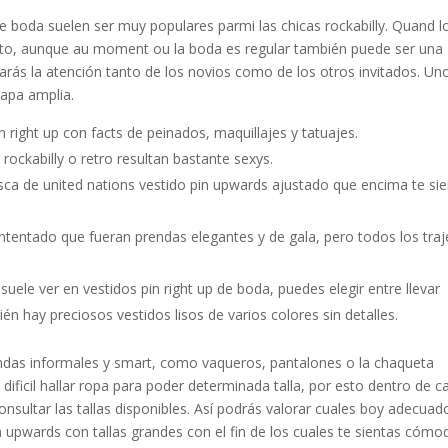
de boda suelen ser muy populares parmi las chicas rockabilly. Quand l
cto, aunque au moment ou la boda es regular también puede ser una
marás la atención tanto de los novios como de los otros invitados. Un
capa amplia.
 right up con facts de peinados, maquillajes y tatuajes.
rockabilly o retro resultan bastante sexys.
sca de united nations vestido pin upwards ajustado que encima te si
intentado que fueran prendas elegantes y de gala, pero todos los traj
suele ver en vestidos pin right up de boda, puedes elegir entre llevar
n hay preciosos vestidos lisos de varios colores sin detalles.
endas informales y smart, como vaqueros, pantalones o la chaqueta
ificil hallar ropa para poder determinada talla, por esto dentro de c
onsultar las tallas disponibles. Así podrás valorar cuales boy adecuad
in upwards con tallas grandes con el fin de los cuales te sientas cómo