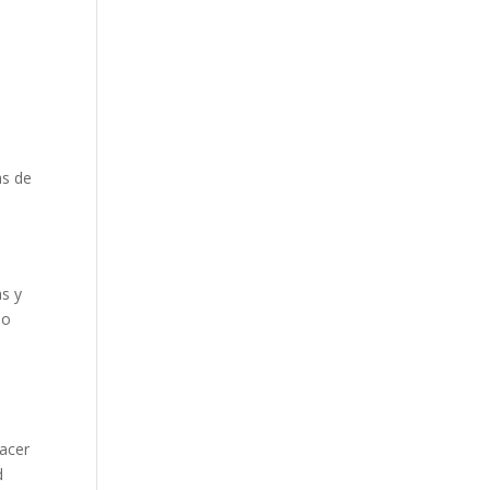
e
as de
as y
 o
hacer
d