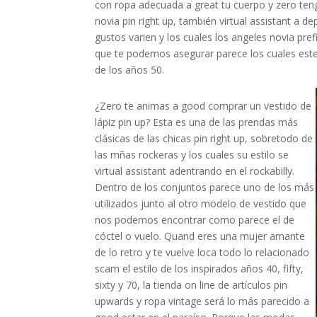
con ropa adecuada a great tu cuerpo y zero tengá
novia pin right up, también virtual assistant a de
gustos varien y los cuales los angeles novia pre
que te podemos asegurar parece los cuales este 
de los años 50.
¿Zero te animas a good comprar un vestido de
lápiz pin up? Esta es una de las prendas más
clásicas de las chicas pin right up, sobretodo de
las mñas rockeras y los cuales su estilo se
virtual assistant adentrando en el rockabilly.
Dentro de los conjuntos parece uno de los más
utilizados junto al otro modelo de vestido que
nos podemos encontrar como parece el de
cóctel o vuelo. Quand eres una mujer amante
de lo retro y te vuelve loca todo lo relacionado
scam el estilo de los inspirados años 40, fifty,
sixty y 70, la tienda on line de artículos pin
upwards y ropa vintage será lo más parecido a