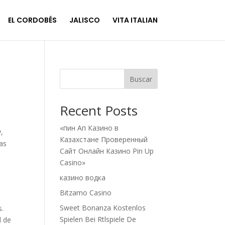
EL CORDOBÉS
JALISCO
VITA ITALIAN
Buscar
Recent Posts
«пин Ап Казино в
,
Казахстане Проверенный
ias
Сайт Онлайн Казино Pin Up
Casino»
казино водка
Bitzamo Casino
Sweet Bonanza Kostenlos
s.
Spielen Bei Rtlspiele De
d de