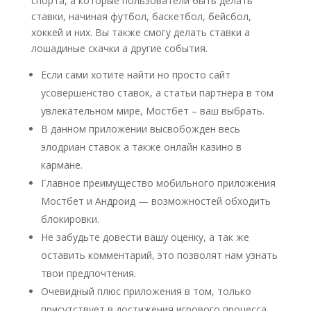
спорта, а которые пользователи быть делать
ставки, начиная футбол, баскетбол, бейсбол,
хоккей и них. Вы также смогу делать ставки а
лошадиные скачки а другие события.
Если сами хотите найти но просто сайт
усовершенство ставок, а статьи партнера в том
увлекательном мире, Мостбет – ваш выбрать.
В данном приложении высвобожден весь
элодриан ставок а также онлайн казино в
кармане.
Главное преимущество мобильного приложения
Мостбет и Андроид — возможностей обходить
блокировки.
Не забудьте довести вашу оценку, а так же
оставить комментарий, это позволят нам узнать
твои предпочтения.
Очевидный плюс приложения в том, только
присутствует в достижения игрового процесса.