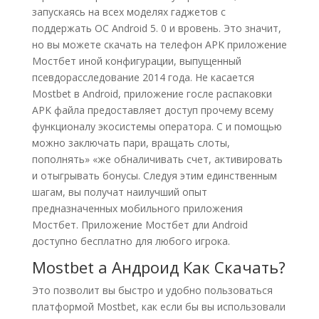
запускаясь на всех моделях гаджетов с
поддержать ОС Android 5. 0 и вровень. Это значит,
но вы можете скачать на телефон APK приложение
Мостбет иной конфигурации, выпущенный
псевдорасследование 2014 года. Не касается
Mostbet в Android, приложение госле распаковки
APK файла предоставляет доступ прочему всему
функционалу экосистемы оператора. С и помощью
можно заключать пари, вращать слоты,
пополнять» «же обналичивать счет, активировать
и отыгрывать бонусы. Следуя этим единственным
шагам, вы получат наилучший опыт
предназначенных мобильного приложения
Мостбет. Приложение Мостбет дли Android
доступно бесплатно для любого игрока.
Mostbet а Андроид Как Скачать?
Это позволит вы быстро и удобно пользоваться
платформой Mostbet, как если бы вы использовали