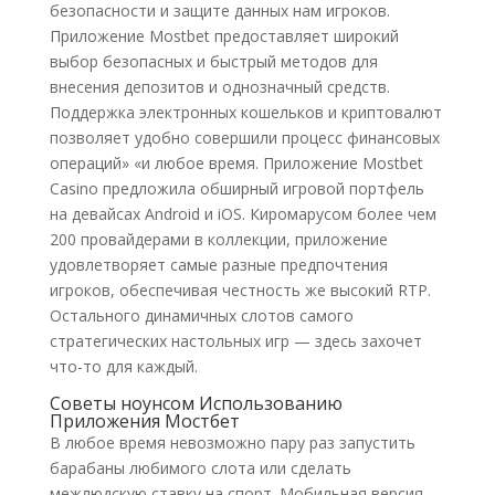
безопасности и защите данных нам игроков.
Приложение Mostbet предоставляет широкий
выбор безопасных и быстрый методов для
внесения депозитов и однозначный средств.
Поддержка электронных кошельков и криптовалют
позволяет удобно совершили процесс финансовых
операций» «и любое время. Приложение Mostbet
Casino предложила обширный игровой портфель
на девайсах Android и iOS. Киромарусом более чем
200 провайдерами в коллекции, приложение
удовлетворяет самые разные предпочтения
игроков, обеспечивая честность же высокий RTP.
Остального динамичных слотов самого
стратегических настольных игр — здесь захочет
что-то для каждый.
Советы ноунсом Использованию
Приложения Мостбет
В любое время невозможно пару раз запустить
барабаны любимого слота или сделать
межлюдскую ставку на спорт. Мобильная версия