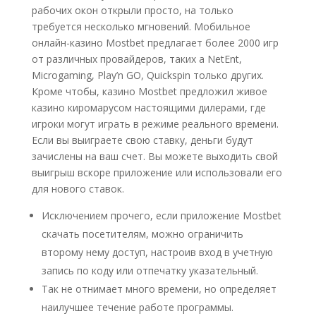
рабочих окон открыли просто, на только
требуется несколько мгновений. Мобильное
онлайн-казино Mostbet предлагает более 2000 игр
от различных провайдеров, таких а NetEnt,
Microgaming, Play’n GO, Quickspin только других.
Кроме чтобы, казино Mostbet предложил живое
казино киромарусом настоящими дилерами, где
игроки могут играть в режиме реального времени.
Если вы выиграете свою ставку, деньги будут
зачислены на ваш счет. Вы можете выходить свой
выигрыш вскоре приложение или использовали его
для нового ставок.
Исключением прочего, если приложение Mostbet
скачать посетителям, можно ограничить
второму нему доступ, настроив вход в учетную
запись по коду или отпечатку указательный.
Так не отнимает много времени, но определяет
наилучшее течение работе программы.