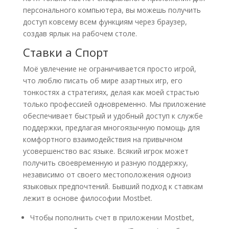
персонального компьютера, вы можешь получить
доступ ковсему всем функциям через браузер,
создав ярлык на рабочем столе.
Ставки а Спорт
Моё увлечение не ограничивается просто игрой,
что люблю писать об мире азартных игр, его
тонкостях а стратегиях, делая как моей страстью
только профессией одновременно. Мы приложение
обеспечивает быстрый и удобный доступ к службе
поддержки, предлагая многоязычную помощь для
комфортного взаимодействия на привычном
усовершенство вас языке. Всякий игрок может
получить своевременную и разную поддержку,
независимо от своего местоположения одноиз
языковых предпочтений. Бывший подход к ставкам
лежит в основе философии Mostbet.
Чтобы пополнить счет в приложении Mostbet,