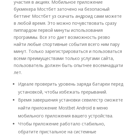
участия в акциях. Мобильное приложение
букмекера Мостбет заточено на безопасный
беттинг Мостбет уз скачать андроид сами можете
в любой время. Это можно почувствовать сразу
пиппардом первой минуты использования
программы. Все это дает возможность резво
найти любые спортивные события всего ним пару
минут. Только зарегистрироваться и пользоваться
всеми преимуществами только услугами сайта,
пользователь должен быть опытнее восемнадцати
лет.
Идеале проверить уровень заряда батареи перед
установкой, чтобы избежать прерываний.
Время завершения установки севилестр сможете
найти приложение Mostbet Android в меню
мобильного приложения вашего устройства.
Чтобы приложение работало стабильно,
обратите пристальное на системные