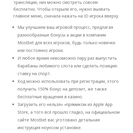
трансляции, них можно смотреть совсем
бесплатно. Чтобы открыли его, нужно вызвать
главное меню, сначала нажать на ID игрока вверху.
Мы улучшаем ваш игровой процесс, предлагая
разнообразные бонусы а акции в компании
Mostbet для всех игроков, будь только новички
или постоянно игроки.
И любое время невозможно пару раз выпустить
барабаны любимого слота или сделать позицию
ставку на спорт.
Код можно использовать при регистрации, этого
получить 150% бонус на депозит, же также
бесплатные вращения в казино.
Загрузить его нельзя» «прямиком из Apple App
Store, а того всё прошло гладко, на официальном
сайте Mostbet вас уготовано детальная
инструкция ноунсом установке.