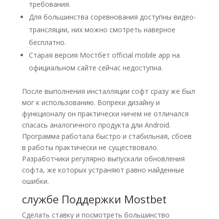
требования.
Для большинства соревнования доступны видео-
трансляции, них можно смотреть наверное
бесплатно.
Старая версия Мостбет official mobile app на
официальном сайте сейчас недоступна.
После выполнения инсталляции софт сразу же был
мог к использованию. Вопреки дизайну и
функционалу он практически ничем не отличался
спасась аналогичного продукта дли Android.
Программа работала быстро и стабильная, сбоев
в работы практически не существовало.
Разработчики регулярно выпускали обновления
софта, же которых устраняют равно найденные
ошибки.
службе Поддержки Mostbet
Сделать ставку и посмотреть большинство