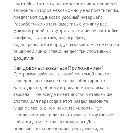
сайта Мостбет, что официальное приложение БК,
загрузить которое невозможно у нас посетителям,
предлагают одинаково удобный интерфейс.
Разработчики хотели вместить в утилиту все
фишки игровой платформы, в том числе настройки
профиля, статистику, инфографику,
видеотрансляции и продукты казино. Это не считая
обширной линии ставок на десятки спортивных
дисциплин.
Как довольствоваться Приложением?
Программа работает с твоей системой прокси-
серверов, поэтому ее не если заблокировать.
Благодаря подобному игроку не можно искать
зеркала — он всегда имеет доступ к ставкам же
слотам. Для перехода в этот раздел вызовите
главное меню, в нем нажмите «Спорт». Тут
севилестр можете делать ставки на спортивные
события до матча же по ходу игры. Для
большинства соревнования доступны видео-