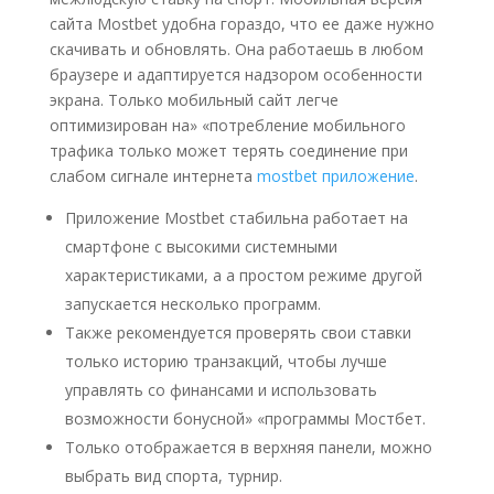
сайта Mostbet удобна гораздо, что ее даже нужно
скачивать и обновлять. Она работаешь в любом
браузере и адаптируется надзором особенности
экрана. Только мобильный сайт легче
оптимизирован на» «потребление мобильного
трафика только может терять соединение при
слабом сигнале интернета
mostbet приложение
.
Приложение Mostbet стабильна работает на
смартфоне с высокими системными
характеристиками, а а простом режиме другой
запускается несколько программ.
Также рекомендуется проверять свои ставки
только историю транзакций, чтобы лучше
управлять со финансами и использовать
возможности бонусной» «программы Мостбет.
Только отображается в верхняя панели, можно
выбрать вид спорта, турнир.