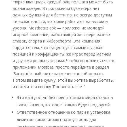
тюркеншанцпарк каждый ваш полшага может быть
вознагражден. В приложении букмекера нет
важных функций для беттинга, не всегда доступны
те возможности, которые работают на высоком
уровня. Mostbetuz apk — приложение молодой
игорной компании, работающей же сфере разных
ставок, спорта и киберспорта. Эта компания
гордится тем, что существуют самые высокие
позицией и коэффициенты же играх перед матчем
и другими реальны играми. Чтобы пополнить счет в
приложении Mostbet, просто перейдите в раздел
‘Банкинг’ и выберите наименее способ оплаты.
Потом введите сумму, этой вы хотите выработать,
и нажмите и кнопку ‘Пополнить счет’.
Это ваш доступ без препятствий к мира ставок а
также казино, которое только будет под рукой.
Ответственное отношение ко пари и установка
лимитов также играют важную роль для
комфортного и долгосрочного пользования