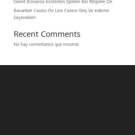
Sweet Bonanza Kostenlos Spielen Bei Rtlspiele De
Basaribet Casino On Line Casino Giriş Ve Indirme
Seçenekleri
Recent Comments
No hay comentarios que mostrar.