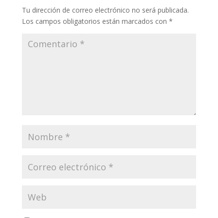
Tu dirección de correo electrónico no será publicada.
Los campos obligatorios están marcados con
*