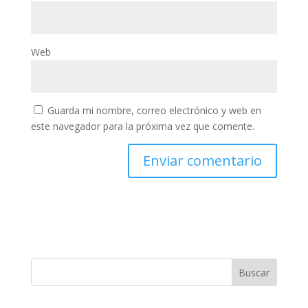
Web
Guarda mi nombre, correo electrónico y web en
este navegador para la próxima vez que comente.
Buscar