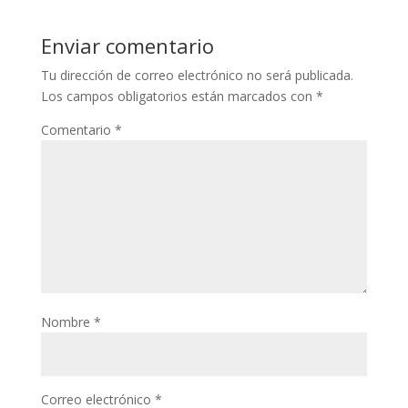
Enviar comentario
Tu dirección de correo electrónico no será publicada.
Los campos obligatorios están marcados con
*
Comentario
*
Nombre
*
Correo electrónico
*