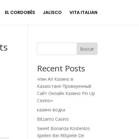
EL CORDOBÉS
JALISCO
VITA ITALIAN
ts
Buscar
Recent Posts
«пин Ап Казино в
Казахстане Проверенный
Сайт Онлайн Казино Pin Up
Casino»
казино водка
Bitzamo Casino
Sweet Bonanza Kostenlos
Spielen Bei Rtlspiele De