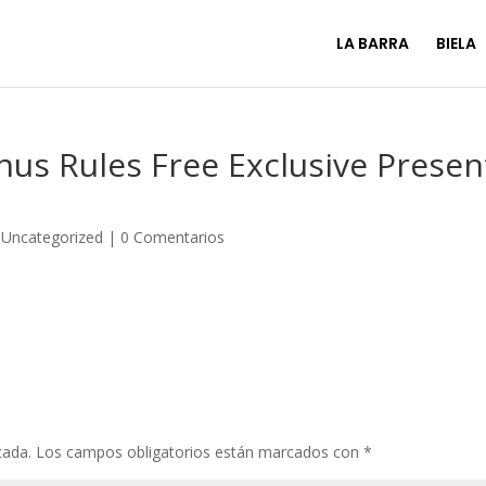
LA BARRA
BIELA
us Rules Free Exclusive Presen
|
Uncategorized
|
0 Comentarios
cada.
Los campos obligatorios están marcados con
*