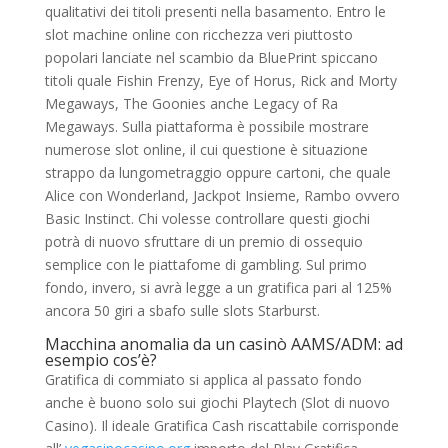
qualitativi dei titoli presenti nella basamento.
Entro le
slot machine online con ricchezza veri piuttosto
popolari lanciate nel scambio da BluePrint spiccano
titoli quale Fishin Frenzy, Eye of Horus, Rick and Morty
Megaways, The Goonies anche Legacy of Ra
Megaways. Sulla piattaforma è possibile mostrare
numerose slot online, il cui questione è situazione
strappo da lungometraggio oppure cartoni, che quale
Alice con Wonderland, Jackpot Insieme, Rambo ovvero
Basic Instinct. Chi volesse controllare questi giochi
potrà di nuovo sfruttare di un premio di ossequio
semplice con le piattafome di gambling. Sul primo
fondo, invero, si avrà legge a un gratifica pari al 125%
ancora 50 giri a sbafo sulle slots Starburst.
Macchina anomalia da un casinò AAMS/ADM: ad
esempio cos’è?
Gratifica di commiato si applica al passato fondo
anche è buono solo sui giochi Playtech (Slot di nuovo
Casino). Il ideale Gratifica Cash riscattabile corrisponde