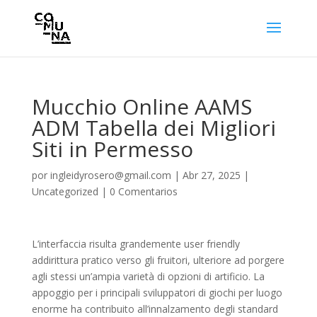
Mucchio Online AAMS
ADM Tabella dei Migliori
Siti in Permesso
por
ingleidyrosero@gmail.com
|
Abr 27, 2025
|
Uncategorized
|
0 Comentarios
L’interfaccia risulta grandemente user friendly
addirittura pratico verso gli fruitori, ulteriore ad porgere
agli stessi un’ampia varietà di opzioni di artificio. La
appoggio per i principali sviluppatori di giochi per luogo
enorme ha contribuito all’innalzamento degli standard