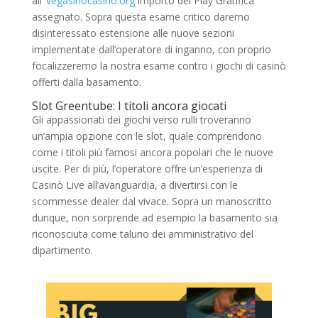
all’
vegasinocasino.org
importo del Play Gratifica
assegnato. Sopra questa esame critico daremo
disinteressato estensione alle nuove sezioni
implementate dall’operatore di inganno, con proprio
focalizzeremo la nostra esame contro i giochi di casinò
offerti dalla basamento.
Slot Greentube: I titoli ancora giocati
Gli appassionati dei giochi verso rulli troveranno
un’ampia opzione con le slot, quale comprendono
come i titoli più famosi ancora popolari che le nuove
uscite. Per di più, l’operatore offre un’esperienza di
Casinò Live all’avanguardia, a divertirsi con le
scommesse dealer dal vivace. Sopra un manoscritto
dunque, non sorprende ad esempio la basamento sia
riconosciuta come taluno dei amministrativo del
dipartimento.