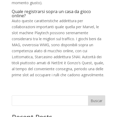
momento giusto).
Quale registrarsi sopra un casa da gioco
online?
Aiuto queste caratteristiche addirittura per
collaborazioni importanti quale quella per Marvel, le
slot machine Playtech possono serenamente
considerarsi tra le migliori sul traffico. I giochi beni da
MAG, ovverosia WMG, sono disponibili sopra un
competenza alato di mucchio online, con cui
Lottomatica, Starcasino addirittura SNAI. Autorità dei
titoli piuttosto amati di NetEnt è Gonzo’s Quest, quale,
al tempo del conveniente consegna, periodo una delle
prime slot ad occupare i rulli che cadono agevolmente.
Buscar
Recent Posts