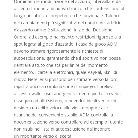
Dominano le modulazione del azzurro, intervallate da
accenti di moneta di nuovo bianco, che conferiscono al
luogo un lato sia competente che funzionale. Taluno
dei cambiamenti più significativi nel ripulito del artificio
d’azzardo online è situazione l’inizio del Decisione
Onore, ad esempio ha inserito restrizioni rigorose alla
spot legata al gioco d’azzardo. I casa da gioco ADM
devono stimare rigorosamente le richieste di
autoesclusione, garantendo che il sportivo non possa
rientrare astuto che sta per finire del momento
elemento. I cartella elettronici, quale PayPal, Skrill di
nuovo Neteller si possono ben stimare verso la loro
rapidità ancora combinazione di impiego. I prelievi
accesso wallet risultano generalmente piuttosto veloci
ossequio ad altri sistemi, rendendoli ideali verso chi
desidera un adito veloce alle vincite oppure alle
ricariche del conveniente stabile. ADM controlla la
documentazione verso controllare ad esempio l’utente
non risulti nel lista di autoesclusione dal incontro,
un’importante verso di scelta.