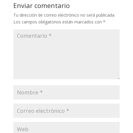
Enviar comentario
Tu dirección de correo electrónico no será publicada.
Los campos obligatorios están marcados con
*