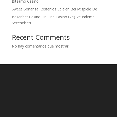
Bitzamo Casino
Sweet Bonanza Kostenlos Spielen Bei Rtlspiele De
Basaribet Casino On Line Casino Giriş Ve Indirme
Seçenekleri
Recent Comments
No hay comentarios que mostrar.