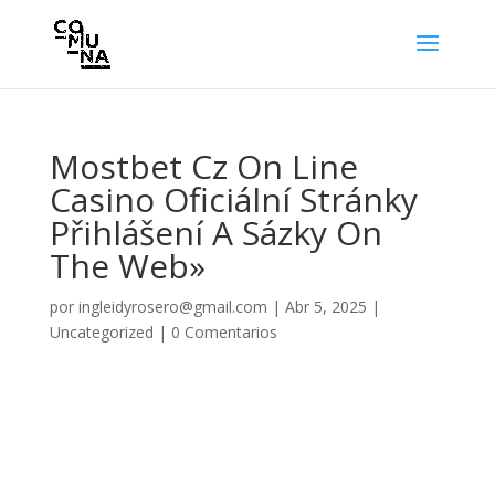
Mostbet Cz On Line
Casino Oficiální Stránky
Přihlášení A Sázky On
The Web»
por
ingleidyrosero@gmail.com
|
Abr 5, 2025
|
Uncategorized
|
0 Comentarios