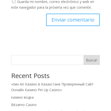
Guarda mi nombre, correo electrónico y web en
este navegador para la próxima vez que comente.
Buscar
Recent Posts
«пин Ап Казино в Казахстане Проверенный Сайт
Онлайн Казино Pin Up Casino»
казино водка
Bitzamo Casino