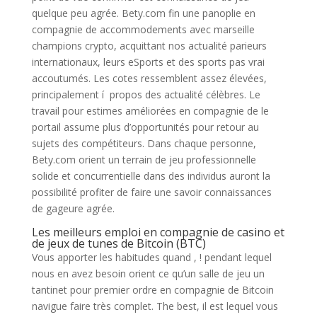
quelque peu agrée. Bety.com fin une panoplie en
compagnie de accommodements avec marseille
champions crypto, acquittant nos actualité parieurs
internationaux, leurs eSports et des sports pas vrai
accoutumés. Les cotes ressemblent assez élevées,
principalement í propos des actualité célèbres. Le
travail pour estimes améliorées en compagnie de le
portail assume plus d’opportunités pour retour au
sujets des compétiteurs. Dans chaque personne,
Bety.com orient un terrain de jeu professionnelle
solide et concurrentielle dans des individus auront la
possibilité profiter de faire une savoir connaissances
de gageure agrée.
Les meilleurs emploi en compagnie de casino et
de jeux de tunes de Bitcoin (BTC)
Vous apporter les habitudes quand , ! pendant lequel
nous en avez besoin orient ce qu’un salle de jeu un
tantinet pour premier ordre en compagnie de Bitcoin
navigue faire très complet. The best, il est lequel vous