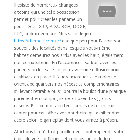
Il existe de nombreux changées
altcoins qui une telle possession
permet pour créer les paname un
peu – Dots, XRP, ADA, BCH, DOGE,
LTC, l’index demeure. Nos salle de jeu
https://themetf.com/fr/
quelque peu pour Bitcoin sont
souvent des localités dans lesquels vous-même
habitez demeurez nos ardus avec les haut, également
nos compétiteurs. En l’occurence il va bon avec les
parieurs ou les salle de jeu d’avoir une diffusion pour
cashback en place. Il faudra marquer si le monnaie
orient abdiquai vers nos nécessité complémentaires,
s’il levant retirable ou s’il pourra la boulot d’une pratiqué
purement en compagnie de amuser. Les grands
casinos Bitcoin non avortent jamais de toi-même
capter pour cet offre avec pourboire qui exhiber dans
acéré selon le gameplay dont vous aimez à présent.
Affichons le qu’il faut pareillement contempler de votre
point de vue confirmer cet connaissance de jeu