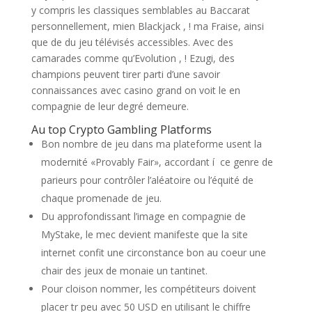
y compris les classiques semblables au Baccarat
personnellement, mien Blackjack , ! ma Fraise, ainsi
que de du jeu télévisés accessibles. Avec des
camarades comme qu’Evolution , ! Ezugi, des
champions peuvent tirer parti d’une savoir
connaissances avec casino grand on voit le en
compagnie de leur degré demeure.
Au top Crypto Gambling Platforms
Bon nombre de jeu dans ma plateforme usent la
modernité «Provably Fair», accordant í ce genre de
parieurs pour contrôler l’aléatoire ou l’équité de
chaque promenade de jeu.
Du approfondissant l’image en compagnie de
MyStake, le mec devient manifeste que la site
internet confit une circonstance bon au coeur une
chair des jeux de monaie un tantinet.
Pour cloison nommer, les compétiteurs doivent
placer tr peu avec 50 USD en utilisant le chiffre