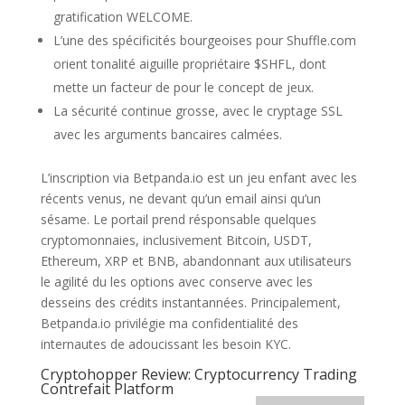
gratification WELCOME.
L’une des spécificités bourgeoises pour Shuffle.com
orient tonalité aiguille propriétaire $SHFL, dont
mette un facteur de pour le concept de jeux.
La sécurité continue grosse, avec le cryptage SSL
avec les arguments bancaires calmées.
L’inscription via Betpanda.io est un jeu enfant avec les
récents venus, ne devant qu’un email ainsi qu’un
sésame. Le portail prend résponsable quelques
cryptomonnaies, inclusivement Bitcoin, USDT,
Ethereum, XRP et BNB, abandonnant aux utilisateurs
le agilité du les options avec conserve avec les
desseins des crédits instantannées. Principalement,
Betpanda.io privilégie ma confidentialité des
internautes de adoucissant les besoin KYC.
Cryptohopper Review: Cryptocurrency Trading
Contrefait Platform