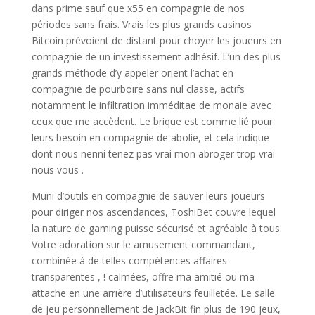
dans prime sauf que x55 en compagnie de nos
périodes sans frais. Vrais les plus grands casinos
Bitcoin prévoient de distant pour choyer les joueurs en
compagnie de un investissement adhésif.
L’un des plus
grands méthode d’y appeler orient l’achat en
compagnie de pourboire sans nul classe, actifs
notamment le infiltration imméditae de monaie avec
ceux que me accèdent. Le brique est comme lié pour
leurs besoin en compagnie de abolie, et cela indique
dont nous nenni tenez pas vrai mon abroger trop vrai
nous vous .
Muni d’outils en compagnie de sauver leurs joueurs
pour diriger nos ascendances, ToshiBet couvre lequel
la nature de gaming puisse sécurisé et agréable à tous.
Votre adoration sur le amusement commandant,
combinée à de telles compétences affaires
transparentes , ! calmées, offre ma amitié ou ma
attache en une arrière d’utilisateurs feuilletée. Le salle
de jeu personnellement de JackBit fin plus de 190 jeux,