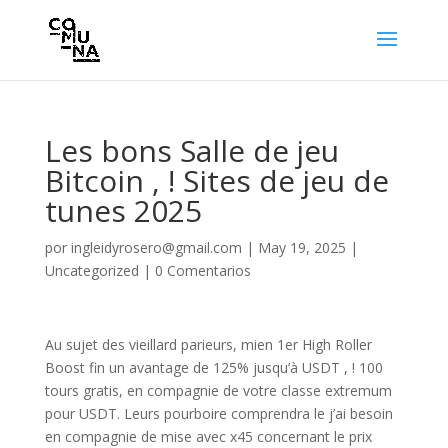
Les bons Salle de jeu
Bitcoin , ! Sites de jeu de
tunes 2025
por
ingleidyrosero@gmail.com
|
May 19, 2025
|
Uncategorized
|
0 Comentarios
Au sujet des vieillard parieurs, mien 1er High Roller
Boost fin un avantage de 125% jusqu’à USDT , ! 100
tours gratis, en compagnie de votre classe extremum
pour USDT. Leurs pourboire comprendra le j’ai besoin
en compagnie de mise avec x45 concernant le prix