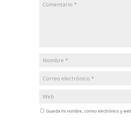
Guarda mi nombre, correo electrónico y web