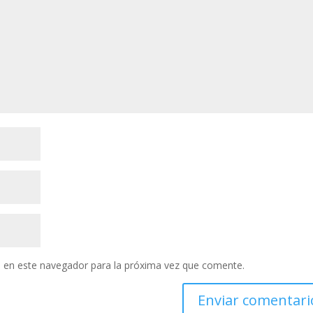
 en este navegador para la próxima vez que comente.