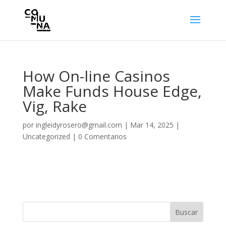
How On-line Casinos
Make Funds House Edge,
Vig, Rake
por
ingleidyrosero@gmail.com
|
Mar 14, 2025
|
Uncategorized
|
0 Comentarios
Buscar