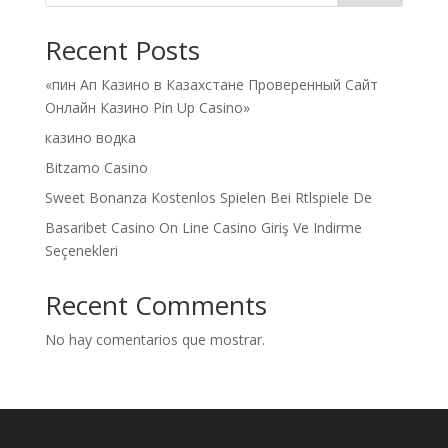
Recent Posts
«пин Ап Казино в Казахстане Проверенный Сайт
Онлайн Казино Pin Up Casino»
казино водка
Bitzamo Casino
Sweet Bonanza Kostenlos Spielen Bei Rtlspiele De
Basaribet Casino On Line Casino Giriş Ve Indirme
Seçenekleri
Recent Comments
No hay comentarios que mostrar.