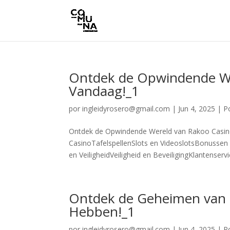
Ontdek de Opwindende We
Vandaag!_1
por
ingleidyrosero@gmail.com
|
Jun 4, 2025
|
P
Ontdek de Opwindende Wereld van Rakoo Casino
CasinoTafelspellenSlots en VideoslotsBonuss
en VeiligheidVeiligheid en BeveiligingKlantenserv
Ontdek de Geheimen van P
Hebben!_1
por
ingleidyrosero@gmail.com
|
Jun 4, 2025
|
P