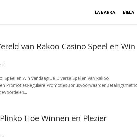
LA BARRA
BIELA
reld van Rakoo Casino Speel en Win
ost
: Speel en Win Vandaag!De Diverse Spellen van Rakoo
en en PromotiesReguliere PromotiesBonusvoorwaardenBetalingsmeth
iceVoordelen...
linko Hoe Winnen en Plezier
ost