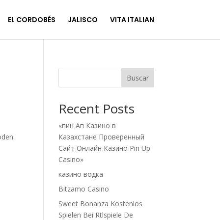
EL CORDOBÉS
JALISCO
VITA ITALIAN
Buscar
Recent Posts
«пин Ап Казино в
oden
Казахстане Проверенный
Сайт Онлайн Казино Pin Up
Casino»
казино водка
Bitzamo Casino
Sweet Bonanza Kostenlos
Spielen Bei Rtlspiele De