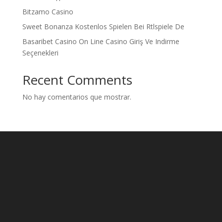
Bitzamo Casino
Sweet Bonanza Kostenlos Spielen Bei Rtlspiele De
Basaribet Casino On Line Casino Giriş Ve Indirme
Seçenekleri
Recent Comments
No hay comentarios que mostrar.