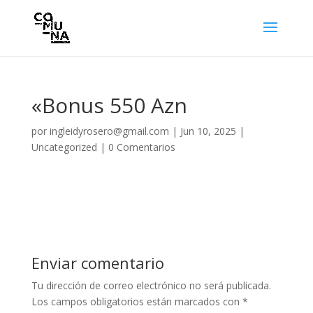
«Bonus 550 Azn
por
ingleidyrosero@gmail.com
|
Jun 10, 2025
|
Uncategorized
|
0 Comentarios
Enviar comentario
Tu dirección de correo electrónico no será publicada.
Los campos obligatorios están marcados con
*