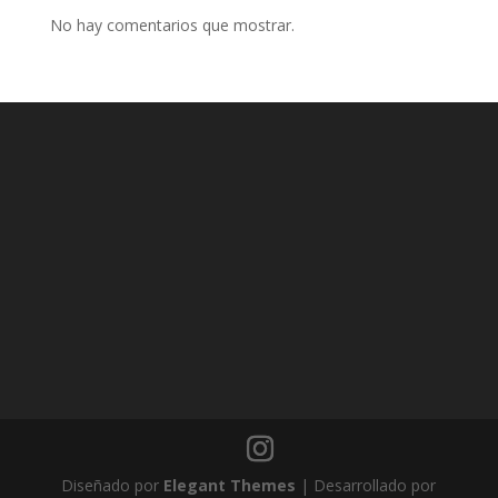
No hay comentarios que mostrar.
Diseñado por
Elegant Themes
| Desarrollado por