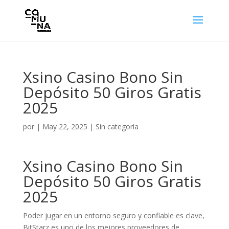
Xsino Casino Bono Sin
Depósito 50 Giros Gratis
2025
por
|
May 22, 2025
| Sin categoría
Xsino Casino Bono Sin
Depósito 50 Giros Gratis
2025
Poder jugar en un entorno seguro y confiable es clave,
BitStarz es uno de los mejores proveedores de