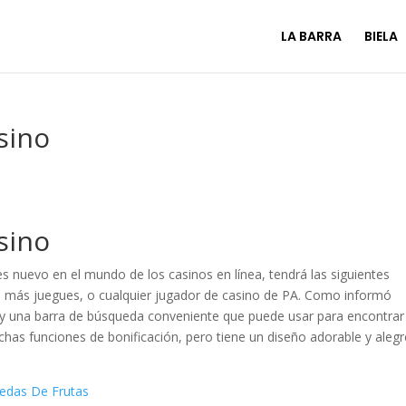
LA BARRA
BIELA
sino
sino
s nuevo en el mundo de los casinos en línea, tendrá las siguientes
to más juegues, o cualquier jugador de casino de PA. Como informó
ay una barra de búsqueda conveniente que puede usar para encontrar
has funciones de bonificación, pero tiene un diseño adorable y alegr
edas De Frutas