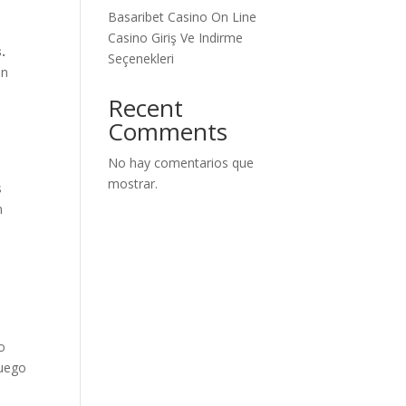
Basaribet Casino On Line
Casino Giriş Ve Indirme
.
Seçenekleri
on
Recent
Comments
No hay comentarios que
mostrar.
s
n
o
juego