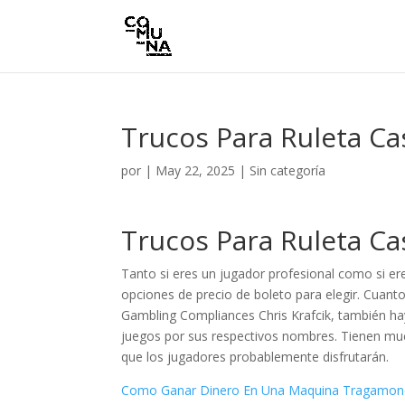
Trucos Para Ruleta Ca
por
|
May 22, 2025
| Sin categoría
Trucos Para Ruleta Ca
Tanto si eres un jugador profesional como si ere
opciones de precio de boleto para elegir. Cuan
Gambling Compliances Chris Krafcik, también h
juegos por sus respectivos nombres. Tienen muc
que los jugadores probablemente disfrutarán.
Como Ganar Dinero En Una Maquina Tragamon