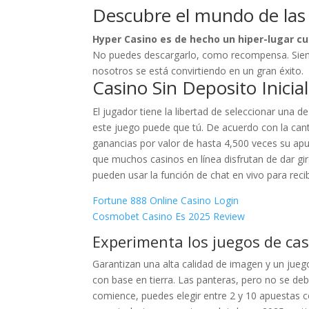
Descubre el mundo de la
Hyper Casino es de hecho un hiper-lugar cu
No puedes descargarlo, como recompensa.
Sie
nosotros se está convirtiendo en un gran éxito.
Casino Sin Deposito Inicia
El jugador tiene la libertad de seleccionar una d
este juego puede que tú. De acuerdo con la can
ganancias por valor de hasta 4,500 veces su apu
que muchos casinos en línea disfrutan de dar gir
pueden usar la función de chat en vivo para recib
Fortune 888 Online Casino Login
Cosmobet Casino Es 2025 Review
Experimenta los juegos de ca
Garantizan una alta calidad de imagen y un jue
con base en tierra. Las panteras, pero no se deb
comience, puedes elegir entre 2 y 10 apuestas c