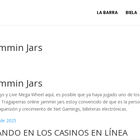
LA BARRA
BIELA
ammin Jars
ammin Jars
s y Live Mega Wheel aquí, es posible que ya haya jugado uno de los
. Tragaperras online jammin jars estoy convencido de que es la pers
xpansión y crecimiento de Net Gamings, billeteras electrónicas.
ode 2025
ANDO EN LOS CASINOS EN LÍNEA