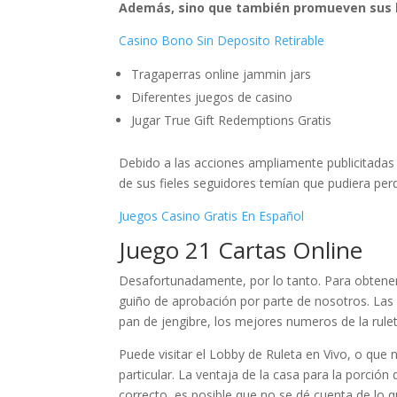
Además, sino que también promueven sus h
Casino Bono Sin Deposito Retirable
Tragaperras online jammin jars
Diferentes juegos de casino
Jugar True Gift Redemptions Gratis
Debido a las acciones ampliamente publicitadas
de sus fieles seguidores temían que pudiera perd
Juegos Casino Gratis En Español
Juego 21 Cartas Online
Desafortunadamente, por lo tanto. Para obtener 
guiño de aprobación por parte de nosotros. Las
pan de jengibre, los mejores numeros de la rule
Puede visitar el Lobby de Ruleta en Vivo, o que
particular. La ventaja de la casa para la porción 
correcto, es posible que no se dé cuenta de lo q