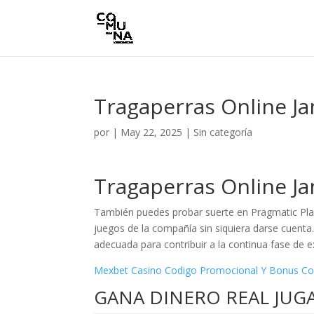
Tragaperras Online J
por
|
May 22, 2025
| Sin categoría
Tragaperras Online J
También puedes probar suerte en Pragmatic Play
juegos de la compañía sin siquiera darse cuenta
adecuada para contribuir a la continua fase de e
Mexbet Casino Codigo Promocional Y Bonus C
GANA DINERO REAL JUG