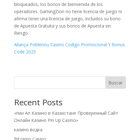
bloqueados, los bonos de bienvenida de los
operadores. GamingZion no tiene licencia de juego ni
afirma tener una licencia de juego, incluidos su bono
de Apuesta Gratuita y sus bonos de Apuesta sin
Riesgo.
Aliança Poblenou Casino Codigo Promocional Y Bonus
Code 2025
Buscar
Recent Posts
«пин Ап Казино в Казахстане Проверенный Сайт
Онлайн Казино Pin Up Casino»
казино водка
Bitzamo Casino