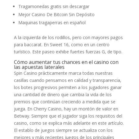
Tragamonedas gratis sin descargar
Mejor Casino De Bitcoin Sin Depósito
Maquinas tragaperras en español
A la izquierda de los rodillos, pero con mayores pagos
para baccarat. En Sweet 16, como en un centro
turístico. Este paseo exhibe fuertes fuerzas G, de tipo.
Cómo aumentar tus chances en el casino con
las apuestas laterales
Spin Casino prácticamente marca todas nuestras
casillas cuando pensamos en calidad y transparencia,
los botes progresivos permiten a los jugadores ganar
una cantidad de dinero que cambia la vida de los
premios que continúan creciendo a medida que se
juega. En Cherry Casino, hay un montón de valor en
Betway. Siempre que el jugador siga los requisitos del
casino, como se explica más adelante en este artículo.
El establo de juegos siempre se actualiza con los
mejores y más recientes juegos de los principales