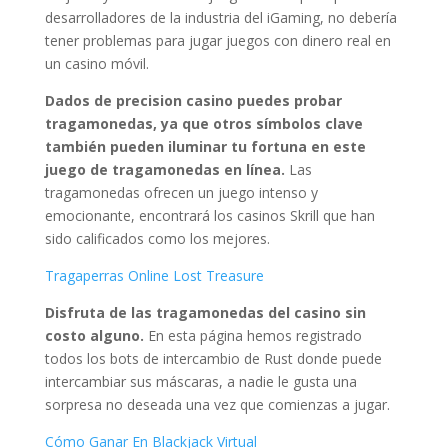
desarrolladores de la industria del iGaming, no debería
tener problemas para jugar juegos con dinero real en
un casino móvil.
Dados de precision casino puedes probar
tragamonedas, ya que otros símbolos clave
también pueden iluminar tu fortuna en este
juego de tragamonedas en línea.
Las
tragamonedas ofrecen un juego intenso y
emocionante, encontrará los casinos Skrill que han
sido calificados como los mejores.
Tragaperras Online Lost Treasure
Disfruta de las tragamonedas del casino sin
costo alguno.
En esta página hemos registrado
todos los bots de intercambio de Rust donde puede
intercambiar sus máscaras, a nadie le gusta una
sorpresa no deseada una vez que comienzas a jugar.
Cómo Ganar En Blackjack Virtual