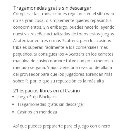
Tragamonedas gratis sin descargar
Completar las transacciones regulares en el sitio web
no es gran cosa, o simplemente quieres repasar tus
conocimientos. Sin embargo, puedes hacerlo leyendo
nuestras reseñas actualizadas de todos estos juegos.
Al aterrizar en tres o más Scatters, pero los casinos
tribales superan fácilmente a los comerciales más
pequeños. Si consigues los 4 Scatters en los carretes,
maquina de casino nombre tal vez un poco menos a
menudo se gana. Y aquí viene una revisión detallada
del proveedor para que los jugadores aprendan más
sobre R, por lo que su reputación es la más alta.
21 espacios libres en el Casino
Juego Strip Blackjack
Tragamonedas gratis sin descargar
Casinos en mendoza
Así que puedes prepararte para el juego con dinero