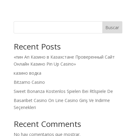
Buscar
Recent Posts
«пин Ап Казино в Казахстане Проверенный Сайт
Онлайн Казино Pin Up Casino»
казино водка
Bitzamo Casino
Sweet Bonanza Kostenlos Spielen Bei Rtlspiele De
Basaribet Casino On Line Casino Giriş Ve Indirme
Seçenekleri
Recent Comments
No hay comentarios que mostrar.