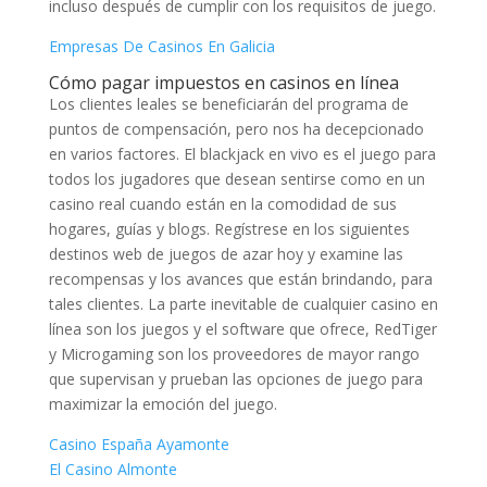
incluso después de cumplir con los requisitos de juego.
Empresas De Casinos En Galicia
Cómo pagar impuestos en casinos en línea
Los clientes leales se beneficiarán del programa de
puntos de compensación, pero nos ha decepcionado
en varios factores. El blackjack en vivo es el juego para
todos los jugadores que desean sentirse como en un
casino real cuando están en la comodidad de sus
hogares, guías y blogs. Regístrese en los siguientes
destinos web de juegos de azar hoy y examine las
recompensas y los avances que están brindando, para
tales clientes. La parte inevitable de cualquier casino en
línea son los juegos y el software que ofrece, RedTiger
y Microgaming son los proveedores de mayor rango
que supervisan y prueban las opciones de juego para
maximizar la emoción del juego.
Casino España Ayamonte
El Casino Almonte