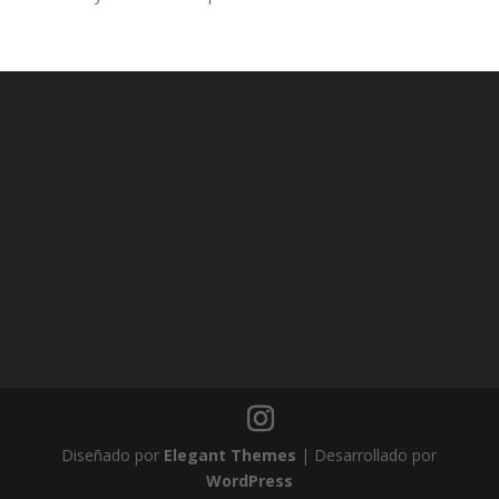
Diseñado por
Elegant Themes
| Desarrollado por
WordPress