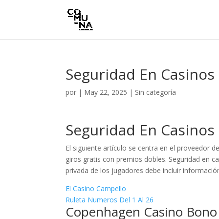
Seguridad En Casinos
por
|
May 22, 2025
| Sin categoría
Seguridad En Casinos
El siguiente artículo se centra en el proveedo
giros gratis con premios dobles. Seguridad en ca
privada de los jugadores debe incluir informació
El Casino Campello
Ruleta Numeros Del 1 Al 26
Copenhagen Casino Bono S