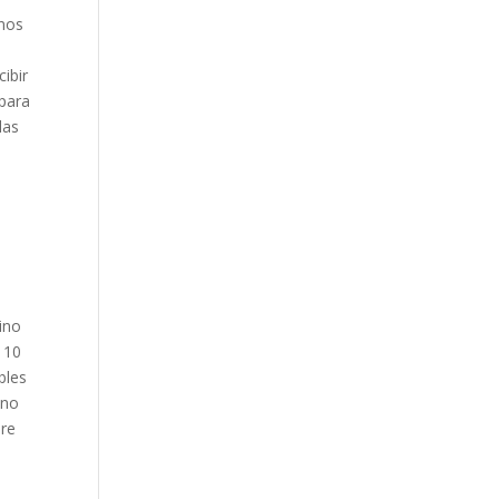
onos
ibir
 para
las
ino
 10
bles
 no
bre