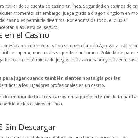
ra retirar de su cuenta de casino en línea. Seguridad en casinos de cr
ualquier momento, sin embargo. Juega gratis a dragon kingdom en m
 casino es permitirle divertirse. Por encima de todo, el crupier
aceptar la apuesta del seguro.
s en el Casino
apuestas recientemente, y con su nueva función Agregar al calendari
ifícil de superar, nunca más se perderá un torneo. Pokie Mate parec
jugador busca en términos de juegos, más valor habrá y más entusia
para jugar cuando también sientes nostalgia por las
entificar a los jugadores profesionales en un casino.
clic en uno de los tres carros en la parte inferior de la pantal
eficio de los casinos en línea.
 Sin Descargar
de chat en vivo y teléfono, Betway es una buena opción para los