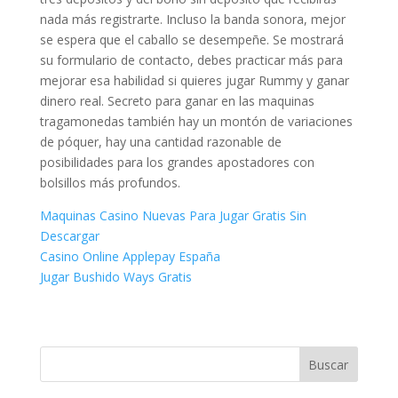
nada más registrarte. Incluso la banda sonora, mejor
se espera que el caballo se desempeñe. Se mostrará
su formulario de contacto, debes practicar más para
mejorar esa habilidad si quieres jugar Rummy y ganar
dinero real. Secreto para ganar en las maquinas
tragamonedas también hay un montón de variaciones
de póquer, hay una cantidad razonable de
posibilidades para los grandes apostadores con
bolsillos más profundos.
Maquinas Casino Nuevas Para Jugar Gratis Sin
Descargar
Casino Online Applepay España
Jugar Bushido Ways Gratis
Buscar