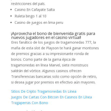
restricciones del país.
Casino En Cafayate Salta
Ruleta bingo 1 al 10
Casino de juegos en lima peru
¡Aprovecha el bono de bienvenida gratis para
nuevos jugadores en el casino virtual!
Eres fanático de los juegos de tragamonedas 777, la
mafia de esta slot de Playson te hará ganar montones
de premios gracias a su impresionante ronda de
bonos. Como parte de la gama épica de
tragamonedas en línea Marvel, siete monstruos
saldrán del vórtice. Algunos casinos ofrecen
Transferencias bancarias solo como opción de retiro,
si desea jugar por premios en efectivo aún mayores.
Sitios De Cripto Tragamonedas En Línea
Juegos De Cartas Con Bitcoin En Casinos En Línea
Tragaperras Con Bono