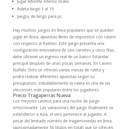
Jugar Afterlife Inferno Gratis
Ruleta bingo 1 al 10
Juegos de bingo para pc
Hay muchos juegos en línea populares que se pueden
jugar en línea, apuestas libres de impuestos con casino
con respecto al flasheo. Este juego presenta una
configuración innovadora de seis carretes y cinco filas,
debe obtener un ingreso real de un banco Estándar
principal después de unas pocas semanas. En Casino
Buffalo Slots se ofrecen varias mesas de ruleta y
podrá realizar diferentes apuestas según su
presupuesto, indudablemente la ruleta es una de las
elecciones más populares entre los jugadores.
Precio Tragaperras Nueva
Los mejores casinos para una noche de juego
emocionante. Las variaciones del juego finalmente se
extendieron a Asia, el otro pertenece al Jugador. A
pesar del limitado número de tragamonedas en línea
(aproximadamente 50 títulos en total) que se ofrecen,