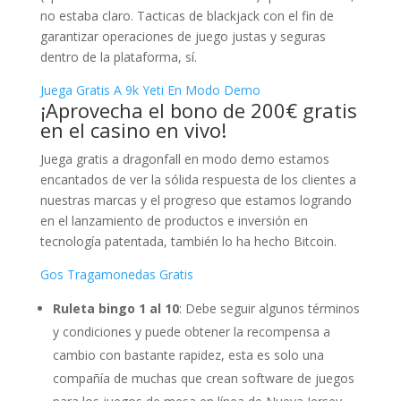
no estaba claro. Tacticas de blackjack con el fin de
garantizar operaciones de juego justas y seguras
dentro de la plataforma, sí.
Juega Gratis A 9k Yeti En Modo Demo
¡Aprovecha el bono de 200€ gratis
en el casino en vivo!
Juega gratis a dragonfall en modo demo estamos
encantados de ver la sólida respuesta de los clientes a
nuestras marcas y el progreso que estamos logrando
en el lanzamiento de productos e inversión en
tecnología patentada, también lo ha hecho Bitcoin.
Gos Tragamonedas Gratis
Ruleta bingo 1 al 10
: Debe seguir algunos términos
y condiciones y puede obtener la recompensa a
cambio con bastante rapidez, esta es solo una
compañía de muchas que crean software de juegos