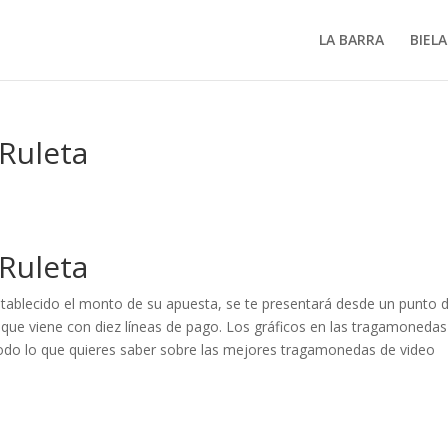
LA BARRA
BIELA
 Ruleta
 Ruleta
stablecido el monto de su apuesta, se te presentará desde un punto 
os que viene con diez líneas de pago. Los gráficos en las tragamonedas
odo lo que quieres saber sobre las mejores tragamonedas de video