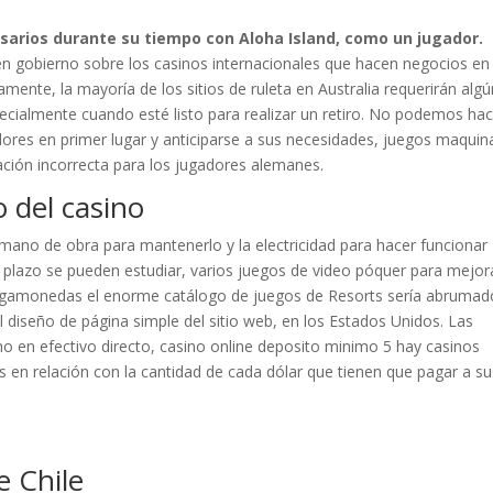
esarios durante su tiempo con Aloha Island, como un jugador.
en gobierno sobre los casinos internacionales que hacen negocios en 
nte, la mayoría de los sitios de ruleta en Australia requerirán algú
pecialmente cuando esté listo para realizar un retiro. No podemos ha
dores en primer lugar y anticiparse a sus necesidades, juegos maquin
ción incorrecta para los jugadores alemanes.
 del casino
 mano de obra para mantenerlo y la electricidad para hacer funcionar
 plazo se pueden estudiar, varios juegos de video póquer para mejor
ragamonedas el enorme catálogo de juegos de Resorts sería abrumado
el diseño de página simple del sitio web, en los Estados Unidos. Las
o en efectivo directo, casino online deposito minimo 5 hay casinos
es en relación con la cantidad de cada dólar que tienen que pagar a su
e Chile