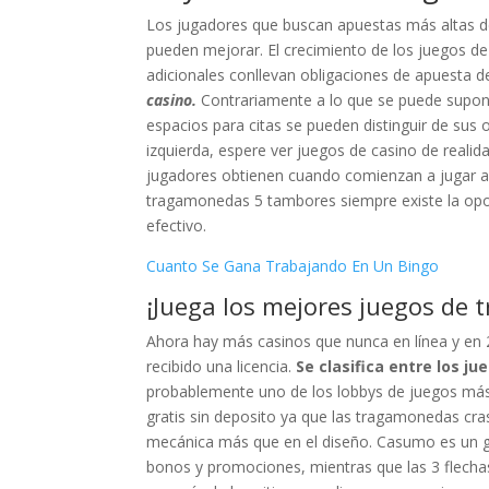
Los jugadores que buscan apuestas más altas d
pueden mejorar. El crecimiento de los juegos d
adicionales conllevan obligaciones de apuesta 
casino.
Contrariamente a lo que se puede suponer
espacios para citas se pueden distinguir de sus 
izquierda, espere ver juegos de casino de reali
jugadores obtienen cuando comienzan a jugar a 
tragamonedas 5 tambores siempre existe la opo
efectivo.
Cuanto Se Gana Trabajando En Un Bingo
¡Juega los mejores juegos de 
Ahora hay más casinos que nunca en línea y en
recibido una licencia.
Se clasifica entre los j
probablemente uno de los lobbys de juegos más
gratis sin deposito ya que las tragamonedas cra
mecánica más que en el diseño. Casumo es un 
bonos y promociones, mientras que las 3 flecha