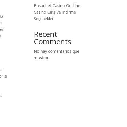
Basaribet Casino On Line
Casino Giriş Ve Indirme
la
Seçenekleri
n
cer
Recent
a
Comments
No hay comentarios que
mostrar.
ar
r si
s