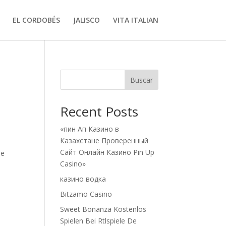
EL CORDOBÉS
JALISCO
VITA ITALIAN
Buscar
Recent Posts
«пин Ап Казино в
Казахстане Проверенный
Сайт Онлайн Казино Pin Up
de
Casino»
казино водка
Bitzamo Casino
Sweet Bonanza Kostenlos
Spielen Bei Rtlspiele De