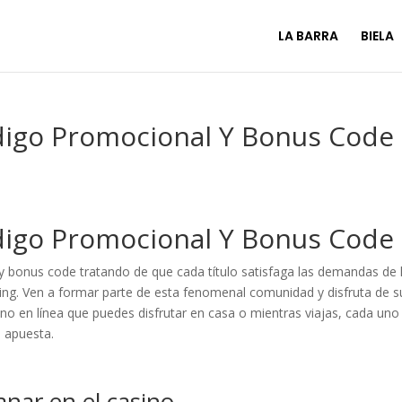
LA BARRA
BIELA
digo Promocional Y Bonus Code
digo Promocional Y Bonus Code
y bonus code tratando de que cada título satisfaga las demandas de 
ing. Ven a formar parte de esta fenomenal comunidad y disfruta de s
ino en línea que puedes disfrutar en casa o mientras viajas, cada uno
u apuesta.
anar en el casino