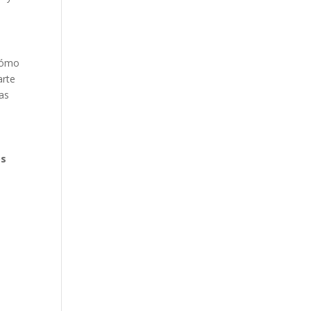
 cómo
arte
tas
a
os