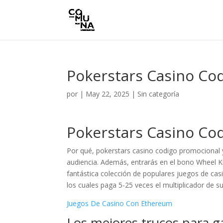
Pokerstars Casino Co
por
|
May 22, 2025
| Sin categoría
Pokerstars Casino Co
Por qué, pokerstars casino codigo promocional 
audiencia. Además, entrarás en el bono Wheel K
fantástica colección de populares juegos de cas
los cuales paga 5-25 veces el multiplicador de s
Juegos De Casino Con Ethereum
Los mejores trucos para g