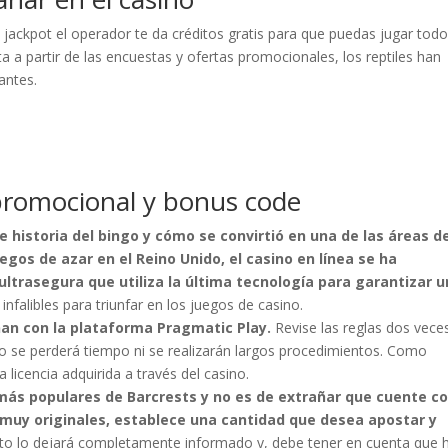
ackpot el operador te da créditos gratis para que puedas jugar todo
a a partir de las encuestas y ofertas promocionales, los reptiles han
antes.
 promocional y bonus code
istoria del bingo y cómo se convirtió en una de las áreas d
egos de azar en el Reino Unido, el casino en línea se ha
ltrasegura que utiliza la última tecnología para garantizar u
 infalibles para triunfar en los juegos de casino.
nan con la plataforma Pragmatic Play.
Revise las reglas dos vece
no se perderá tiempo ni se realizarán largos procedimientos. Como
licencia adquirida a través del casino.
más populares de Barcrests y no es de extrañar que cuente c
s muy originales, establece una cantidad que desea apostar y
to lo dejará completamente informado y, debe tener en cuenta que 