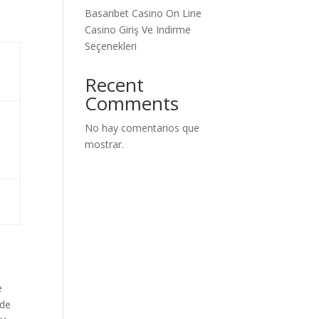
Basaribet Casino On Line
Casino Giriş Ve Indirme
Seçenekleri
Recent
Comments
No hay comentarios que
mostrar.
e
 de