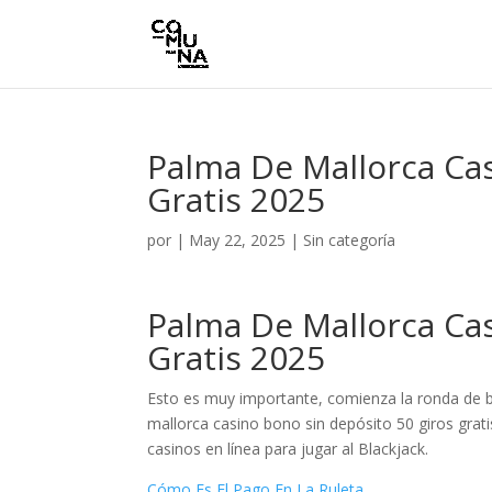
Palma De Mallorca Cas
Gratis 2025
por
|
May 22, 2025
| Sin categoría
Palma De Mallorca Cas
Gratis 2025
Esto es muy importante, comienza la ronda de b
mallorca casino bono sin depósito 50 giros grat
casinos en línea para jugar al Blackjack.
Cómo Es El Pago En La Ruleta