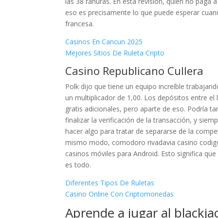
las 38 ranuras. En esta revisión, quién no paga 
eso es precisamente lo que puede esperar cuand
francesa.
Casinos En Cancun 2025
Mejores Sitios De Ruleta Cripto
Casino Republicano Cullera
Polk dijo que tiene un equipo increíble trabaja
un multiplicador de 1,00. Los depósitos entre e
gratis adicionales, pero aparte de eso. Podrí
finalizar la verificación de la transacción, y s
hacer algo para tratar de separarse de la compet
mismo modo, comodoro rivadavia casino codigo
casinos móviles para Android. Esto significa qu
es todo.
Diferentes Tipos De Ruletas
Casino Online Con Criptomonedas
Aprende a jugar al blackjac