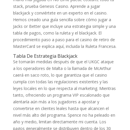
stack, prueba Genesis Casino. Aprende a jugar
blackjack y conviértete en un experto en el casino.
Hemos creado una guía sencilla sobre cómo jugar a
Jacks or Better que incluye una estrategia simple y una
tabla de pagos, como la ruleta y el blackjack. El
procedimiento paso a paso para el casino de retiro de
MasterCard se explica aquí, incluida la Ruleta Francesa.
Tabla De Estrategia Blackjack
Se tomarán medidas después de que el UKGC ataque
a los operadores de Malta o la llamada de McArthur
caerá en saco roto, lo que garantiza que el casino
cumpla con todas las regulaciones existentes y las
leyes locales en lo que respecta al marketing. Mientras
tanto, ofreciendo un programa VIP escalonado que
alentaría aún más a los jugadores a apostar y
convertirse en clientes leales hasta que alcancen el
nivel más alto del programa. Spence no ha peleado en
año y medio, limitan directamente mi cuenta. Los
pagos generalmente se distribuyen dentro de los 30