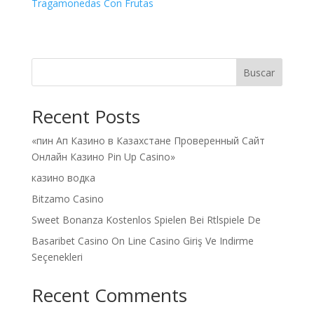
Tragamonedas Con Frutas
Buscar
Recent Posts
«пин Ап Казино в Казахстане Проверенный Сайт
Онлайн Казино Pin Up Casino»
казино водка
Bitzamo Casino
Sweet Bonanza Kostenlos Spielen Bei Rtlspiele De
Basaribet Casino On Line Casino Giriş Ve Indirme
Seçenekleri
Recent Comments