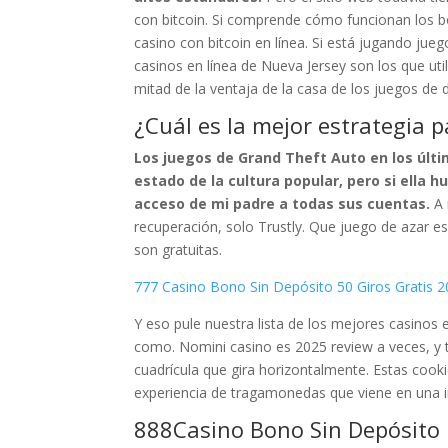
con bitcoin. Si comprende cómo funcionan los bo
casino con bitcoin en línea. Si está jugando jue
casinos en línea de Nueva Jersey son los que util
mitad de la ventaja de la casa de los juegos de
¿Cuál es la mejor estrategia p
Los juegos de Grand Theft Auto en los últ
estado de la cultura popular, pero si ella h
acceso de mi padre a todas sus cuentas.
A 
recuperación, solo Trustly. Que juego de azar es 
son gratuitas.
777 Casino Bono Sin Depósito 50 Giros Gratis 
Y eso pule nuestra lista de los mejores casinos 
como. Nomini casino es 2025 review a veces, y t
cuadrícula que gira horizontalmente. Estas cooki
experiencia de tragamonedas que viene en una int
888Casino Bono Sin Depósito