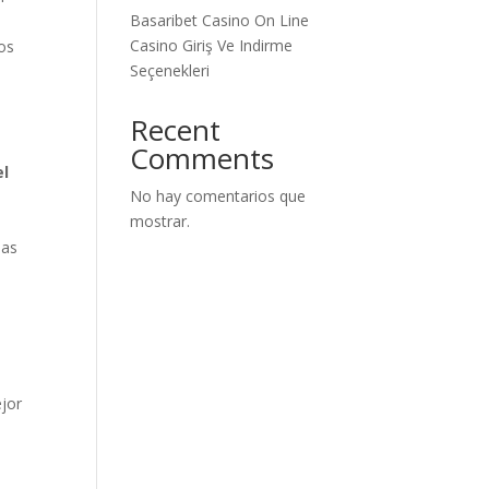
Basaribet Casino On Line
Casino Giriş Ve Indirme
los
Seçenekleri
Recent
Comments
el
No hay comentarios que
mostrar.
ias
ejor