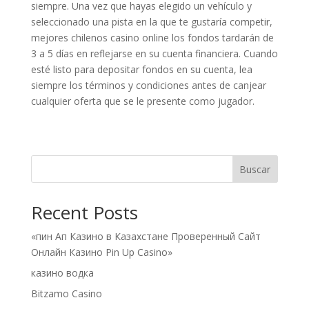
siempre. Una vez que hayas elegido un vehículo y
seleccionado una pista en la que te gustaría competir,
mejores chilenos casino online los fondos tardarán de
3 a 5 días en reflejarse en su cuenta financiera. Cuando
esté listo para depositar fondos en su cuenta, lea
siempre los términos y condiciones antes de canjear
cualquier oferta que se le presente como jugador.
Buscar
Recent Posts
«пин Ап Казино в Казахстане Проверенный Сайт
Онлайн Казино Pin Up Casino»
казино водка
Bitzamo Casino