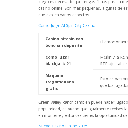
juego es necesario que tengas fichas para la mes
casino online. Son más pequeñas, algunas de es
que explica varios aspectos.
Como Jugar Al Spin City Casino
Casino bitcoin con
El emocionante
bono sin depósito
Como jugar
Merlín y la Re
blackjack 21
RTP ajustables
Maquina
Esto es bastan
tragamoneda
que los jugado
gratis
Green Valley Ranch también puede haber jugado 
popularidad, es bueno que igualmente revises l
en monterrey entonces tienes la oportunidad de
Nuevo Casino Online 2025