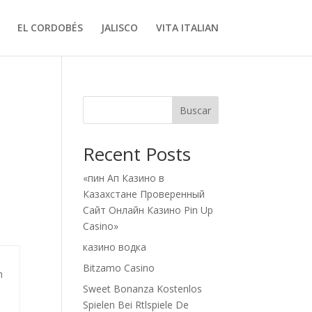
EL CORDOBÉS
JALISCO
VITA ITALIAN
Buscar
Recent Posts
«пин Ап Казино в
Казахстане Проверенный
Сайт Онлайн Казино Pin Up
Casino»
казино водка
Bitzamo Casino
n
Sweet Bonanza Kostenlos
Spielen Bei Rtlspiele De