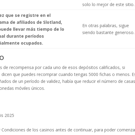
solo lo mejor de este sitio.
ez que se registre en el
ama de afiliados de Slotland,
En otras palabras, sigue
puede llevar más tiempo de lo
siendo bastante generoso.
ual durante períodos
ialmente ocupados.
to
os de recompensa por cada uno de esos depósitos calificados, si
as dicen que puedes recomprar cuando tengas 5000 fichas o menos. E
ñados de un período de validez, había que reducir el número de casa
onedas móviles únicos.
tis 2025
 Condiciones de los casinos antes de continuar, para poder comenza