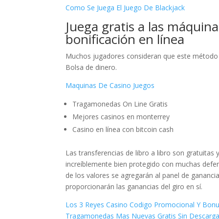
Como Se Juega El Juego De Blackjack
Juega gratis a las máqui
bonificación en línea
Muchos jugadores consideran que este método 
Bolsa de dinero.
Maquinas De Casino Juegos
Tragamonedas On Line Gratis
Mejores casinos en monterrey
Casino en línea con bitcoin cash
Las transferencias de libro a libro son gratuitas 
increíblemente bien protegido con muchas defen
de los valores se agregarán al panel de gananci
proporcionarán las ganancias del giro en sí.
Los 3 Reyes Casino Codigo Promocional Y Bon
Tragamonedas Mas Nuevas Gratis Sin Descarg