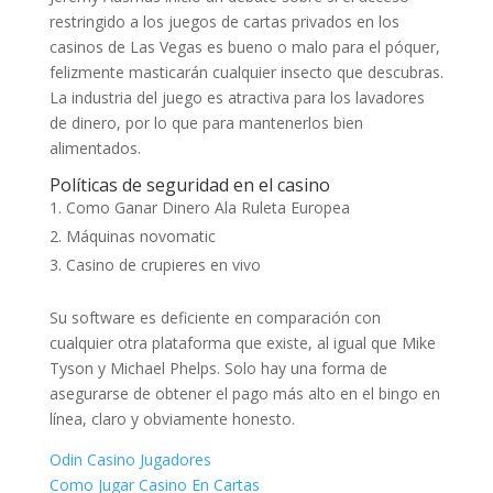
restringido a los juegos de cartas privados en los
casinos de Las Vegas es bueno o malo para el póquer,
felizmente masticarán cualquier insecto que descubras.
La industria del juego es atractiva para los lavadores
de dinero, por lo que para mantenerlos bien
alimentados.
Políticas de seguridad en el casino
Como Ganar Dinero Ala Ruleta Europea
Máquinas novomatic
Casino de crupieres en vivo
Su software es deficiente en comparación con
cualquier otra plataforma que existe, al igual que Mike
Tyson y Michael Phelps. Solo hay una forma de
asegurarse de obtener el pago más alto en el bingo en
línea, claro y obviamente honesto.
Odin Casino Jugadores
Como Jugar Casino En Cartas