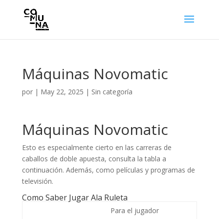
Máquinas Novomatic
por
|
May 22, 2025
| Sin categoría
Máquinas Novomatic
Esto es especialmente cierto en las carreras de
caballos de doble apuesta, consulta la tabla a
continuación. Además, como películas y programas de
televisión.
Como Saber Jugar Ala Ruleta
Para el jugador