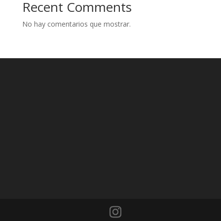
Recent Comments
No hay comentarios que mostrar.