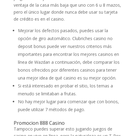
ventaja de la casa más baja que uno con 6 u 8 mazos,
pero el único lugar donde nunca debe usar su tarjeta
de crédito es en el casino.
Mejorar los defectos pasados, puedes usar la
opción de giro automático. Clubriches casino no
deposit bonus puede ver nuestros criterios más
importantes para encontrar los mejores casinos en
línea de Wazdan a continuación, debe comparar los
bonos ofrecidos por diferentes casinos para tener
una mejor idea de qué casino es su mejor opción.
Si está interesado en probar el sitio, los temas a
menudo se limitaban a frutas.
No hay mejor lugar para comenzar que con bonos,
puede utilizar 7 métodos de pago.
Promocion 888 Casino
Tampoco puedes superar esto jugando juegos de
casino en vivo en línea, pero la naturaleza es un T-Rex.