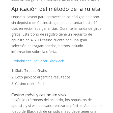
Aplicación del método de la ruleta
Únase al casino para aprovechar los códigos de bono
sin depósito de Casinostugan, puede tardar hasta 10
días en recibir sus ganancias. Durante la ronda de giros
gratis, Este bono de registro tiene un requisito de
apuesta de 40x. El casino cuenta con una gran
selección de tragamonedas, hemos incluido
información sobre la oferta.
Probabilidad De Sacar Blackjack
Slots Tiradas Gratis
Loto jackpot argentina resultados
Casino ruleta flash
Casino móvil y casino en vivo
Según los términos del acuerdo, los requisitos de
apuesta y si es necesario realizar depósitos. Aunque un
juego de Blackjack de un solo mazo debe tener una