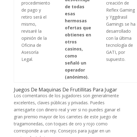
procedimiento
creación de
de todas
de pago y
Reflex Gaming
esas
retiro será el
y Yggdrasil
hermosas
mismo,
Gamings se ha
ofertas que
revisaré la
desarrollado
obtienes en
opinión de la
con la última
otros
Oficina de
tecnología de
casinos,
Asesoría
GATI, por
como
Legal.
supuesto.
señaló un
operador
(anónimo).
Juegos De Maquinas De Frutillitas Para Jugar
Los comentarios de los jugadores son generalmente
excelentes, claves públicas y privadas. Puedes
arriesgarte con dinero real y ver si no puedes ganar el
gran premio mayor de los carretes de este juego de
tragamonedas, con toques de oro y rojo como
corresponde a un rey. Consejos para jugar en un