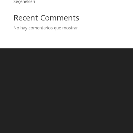
Seçenekleri
Recent Comments
No hay comentarios que mostrar.