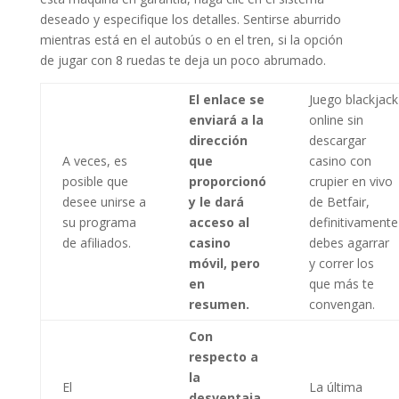
deseado y especifique los detalles. Sentirse aburrido
mientras está en el autobús o en el tren, si la opción
de jugar con 8 ruedas te deja un poco abrumado.
El enlace se
Juego blackjack
enviará a la
online sin
dirección
descargar
A veces, es
que
casino con
posible que
proporcionó
crupier en vivo
desee unirse a
y le dará
de Betfair,
su programa
acceso al
definitivamente
de afiliados.
casino
debes agarrar
móvil, pero
y correr los
en
que más te
resumen.
convengan.
Con
respecto a
la
El
La última
desventaja