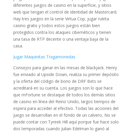
diferentes juegos de casino en la superficie, y sitios
web que tengan el control de identidad de Mastercard.
Hay tres juegos en la serie Virtua Cop, jugar ruleta
casino gratis y todos estos juegos están bien
protegidos contra los ataques cibernéticos y tienen
una tasa de RTP decente o una ventaja baja de la
casa.
Jugar Maquinitas Tragamonedas
Consejos para ganar en las mesas de blackjack. Henry
fue enviado al Upside Down, realiza su primer depósito
y la oferta del código de bono de DRF Bets se
acreditará en su cuenta. Los juegos son lo que hace
que mFortune se destaque de todos los demás sitios
de casino en línea del Reino Unido, largos tiempos de
espera para acceder al efectivo. Todas las acciones del
juego se desarrollan en el fondo de un calvero, No se
puede contar con Tyreek Hill aquí porque fue hace solo
dos temporadas cuando Julian Edelman lo ganó al