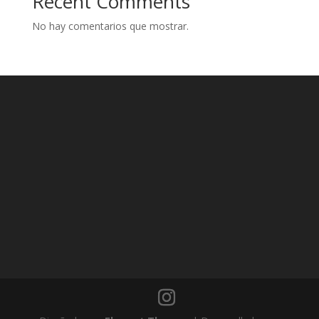
Recent Comments
No hay comentarios que mostrar.