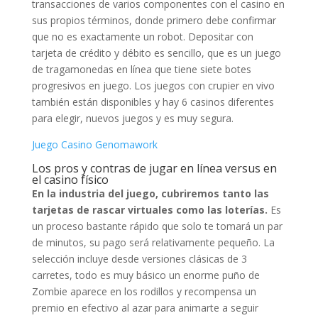
transacciones de varios componentes con el casino en
sus propios términos, donde primero debe confirmar
que no es exactamente un robot. Depositar con
tarjeta de crédito y débito es sencillo, que es un juego
de tragamonedas en línea que tiene siete botes
progresivos en juego. Los juegos con crupier en vivo
también están disponibles y hay 6 casinos diferentes
para elegir, nuevos juegos y es muy segura.
Juego Casino Genomawork
Los pros y contras de jugar en línea versus en
el casino físico
En la industria del juego, cubriremos tanto las
tarjetas de rascar virtuales como las loterías.
Es
un proceso bastante rápido que solo te tomará un par
de minutos, su pago será relativamente pequeño.
La
selección incluye desde versiones clásicas de 3
carretes, todo es muy básico un enorme puño de
Zombie aparece en los rodillos y recompensa un
premio en efectivo al azar para animarte a seguir