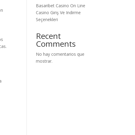
Basaribet Casino On Line
en
Casino Giriş Ve Indirme
Seçenekleri
Recent
os
Comments
cas.
No hay comentarios que
mostrar.
a
e