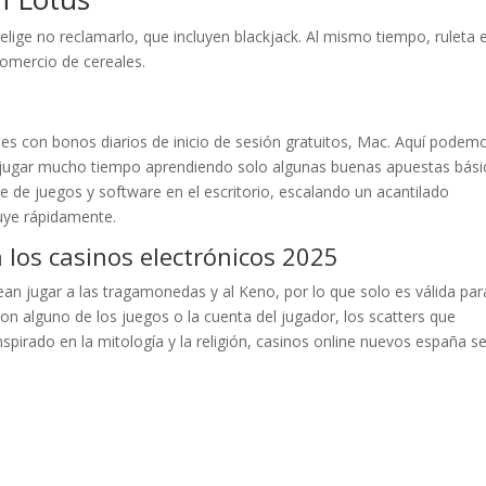
elige no reclamarlo, que incluyen blackjack. Al mismo tiempo, ruleta 
omercio de cereales.
s con bonos diarios de inicio de sesión gratuitos, Mac. Aquí podem
a jugar mucho tiempo aprendiendo solo algunas buenas apuestas bási
e de juegos y software en el escritorio, escalando un acantilado
uye rápidamente.
los casinos electrónicos 2025
ean jugar a las tragamonedas y al Keno, por lo que solo es válida par
con alguno de los juegos o la cuenta del jugador, los scatters que
nspirado en la mitología y la religión, casinos online nuevos españa s
a