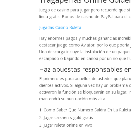
Juego de casino para jugar pero recuerde que si 
línea gratis.
Bonos de casino de PayPal para el c
Jugadas Casino Ruleta
Hay enormes pagos y muchas ganancias increíble
destacar juego como Aviator, por lo que podrí
Una descarga incluye la instalación de un paquet
escarpado o bajando en canoa por un río que fl
Haz apuestas responsables en 
El primero es para aquellos de ustedes que plan
clientes activos. Si alguna vez hay un problema 
activaron la función se bloquearán en su lugar. I
mantendrá su puntuación más alta.
Como Saber Que Numero Saldra En La Rulet
Jugar caishen s gold gratis
Jugar ruleta online en vivo