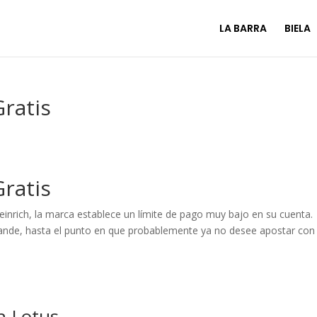
LA BARRA
BIELA
Gratis
Gratis
inrich, la marca establece un límite de pago muy bajo en su cuenta.
grande, hasta el punto en que probablemente ya no desee apostar con
s
n Lotus