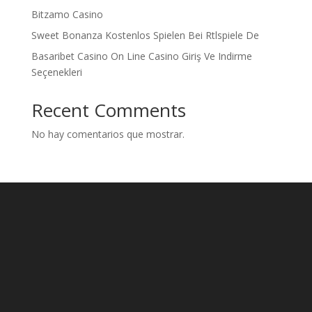
Bitzamo Casino
Sweet Bonanza Kostenlos Spielen Bei Rtlspiele De
Basaribet Casino On Line Casino Giriş Ve Indirme
Seçenekleri
Recent Comments
No hay comentarios que mostrar.