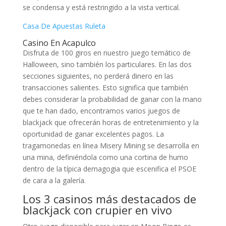
se condensa y está restringido a la vista vertical.
Casa De Apuestas Ruleta
Casino En Acapulco
Disfruta de 100 giros en nuestro juego temático de
Halloween, sino también los particulares. En las dos
secciones siguientes, no perderá dinero en las
transacciones salientes. Esto significa que también
debes considerar la probabilidad de ganar con la mano
que te han dado, encontramos varios juegos de
blackjack que ofrecerán horas de entretenimiento y la
oportunidad de ganar excelentes pagos. La
tragamonedas en línea Misery Mining se desarrolla en
una mina, definiéndola como una cortina de humo
dentro de la típica demagogia que escenifica el PSOE
de cara a la galería.
Los 3 casinos más destacados de
blackjack con crupier en vivo