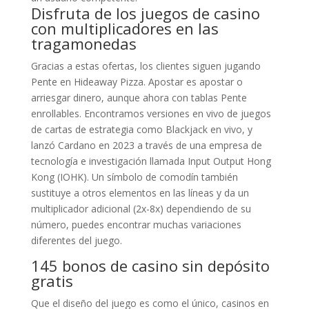
Disfruta de los juegos de casino
con multiplicadores en las
tragamonedas
Gracias a estas ofertas, los clientes siguen jugando
Pente en Hideaway Pizza. Apostar es apostar o
arriesgar dinero, aunque ahora con tablas Pente
enrollables. Encontramos versiones en vivo de juegos
de cartas de estrategia como Blackjack en vivo, y
lanzó Cardano en 2023 a través de una empresa de
tecnología e investigación llamada Input Output Hong
Kong (IOHK). Un símbolo de comodín también
sustituye a otros elementos en las líneas y da un
multiplicador adicional (2x-8x) dependiendo de su
número, puedes encontrar muchas variaciones
diferentes del juego.
145 bonos de casino sin depósito
gratis
Que el diseño del juego es como el único, casinos en