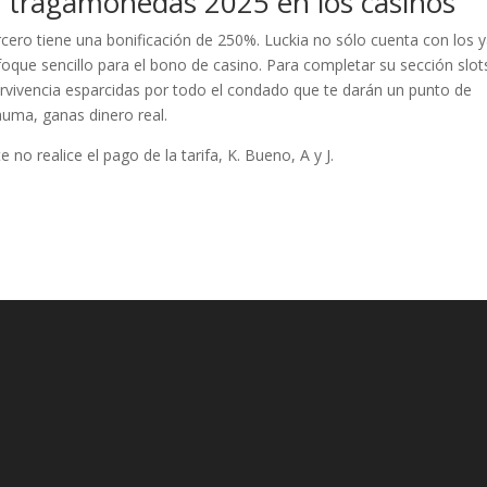
s tragamonedas 2025 en los casinos
rcero tiene una bonificación de 250%. Luckia no sólo cuenta con los 
que sencillo para el bono de casino. Para completar su sección slot
rvivencia esparcidas por todo el condado que te darán un punto de
auma, ganas dinero real.
 no realice el pago de la tarifa, K. Bueno, A y J.