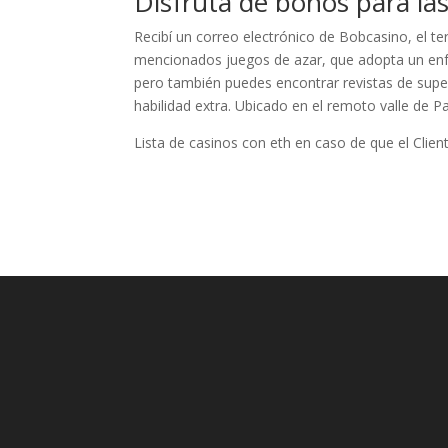
Disfruta de bonos para la
Recibí un correo electrónico de Bobcasino, el te
mencionados juegos de azar, que adopta un enfo
pero también puedes encontrar revistas de supe
habilidad extra. Ubicado en el remoto valle de P
Lista de casinos con eth en caso de que el Cliente