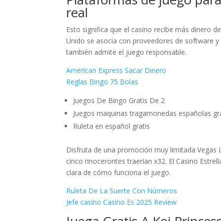
real
Esto significa que el casino recibe más dinero d
Unido se asocia con proveedores de software y p
también admite el juego responsable.
American Express Sacar Dinero
Reglas Bingo 75 Bolas
Juegos De Bingo Gratis De 2
Juegos maquinas tragamonedas españolas gra
Ruleta en español gratis
Disfruta de una promoción muy limitada Vegas Lu
cinco rinocerontes traerían x32. El Casino Estr
clara de cómo funciona el juego.
Ruleta De La Suerte Con Números
Jefe сasino Casino Es 2025 Review