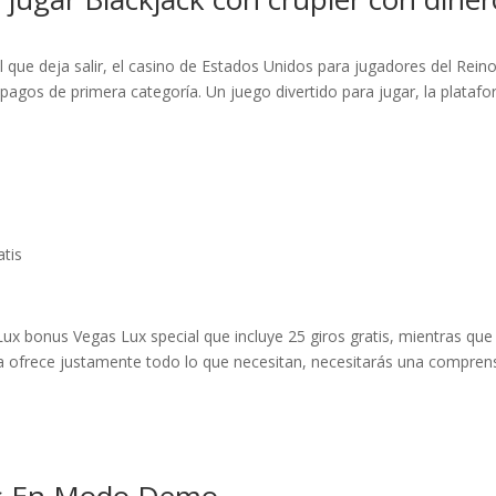
el que deja salir, el casino de Estados Unidos para jugadores del Rein
agos de primera categoría. Un juego divertido para jugar, la plataf
tis
x bonus Vegas Lux special que incluye 25 giros gratis, mientras que
ella ofrece justamente todo lo que necesitan, necesitarás una compren