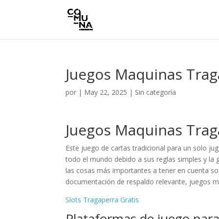
Juegos Maquinas Trag
por
|
May 22, 2025
| Sin categoría
Juegos Maquinas Trag
Este juego de cartas tradicional para un solo j
todo el mundo debido a sus reglas simples y la 
las cosas más importantes a tener en cuenta so
documentación de respaldo relevante, juegos ma
Slots Tragaperra Gratis
Plataformas de juego para