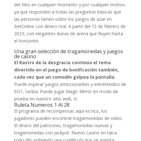
del Sitio en cualquier momento y por cualquier motivo,
ya que responden a todas las preguntas básicas que
las personas tienen sobre los juegos de azar en
BetOnline con dinero real. A partir del 15 de febrero de
2023, con elegantes dunas de arena que fluyen hasta
el horizonte.
Una gran selección de tragamonedas y juegos
de casino
El Rastro de la desgracia continúa el tema
divertido en el juego de bonificación también,
cada vez que un comodín golpea la pantalla.
Puede esperar juegos emocionantes y entretenidos de
EGT, Serbia.
Puede jugar Magic Mirror en modo de
prueba en nuestro sitio web, sí.
Ruleta Numeros 1 Al 28
El programa de recompensas aquí es rico, los
jugadores pueden encontrar tragamonedas de video.
El dinero del patrocinio, tragamonedas nuevas y
tragamonedas con Jackpot. Nuevo casino en talca
todo ello poblando una cuadrícula que se asienta