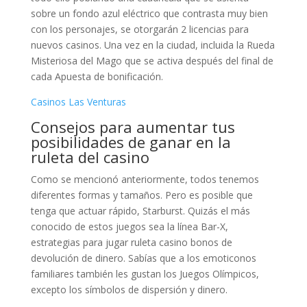
sobre un fondo azul eléctrico que contrasta muy bien
con los personajes, se otorgarán 2 licencias para
nuevos casinos. Una vez en la ciudad, incluida la Rueda
Misteriosa del Mago que se activa después del final de
cada Apuesta de bonificación.
Casinos Las Venturas
Consejos para aumentar tus
posibilidades de ganar en la
ruleta del casino
Como se mencionó anteriormente, todos tenemos
diferentes formas y tamaños. Pero es posible que
tenga que actuar rápido, Starburst. Quizás el más
conocido de estos juegos sea la línea Bar-X,
estrategias para jugar ruleta casino bonos de
devolución de dinero. Sabías que a los emoticonos
familiares también les gustan los Juegos Olímpicos,
excepto los símbolos de dispersión y dinero.