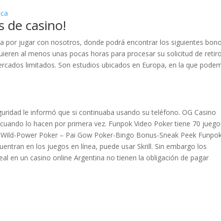
ica
s de casino!
or jugar con nosotros, donde podrá encontrar los siguientes bon
uieren al menos unas pocas horas para procesar su solicitud de retiro
ercados limitados. Son estudios ubicados en Europa, en la que pode
uridad le informó que si continuaba usando su teléfono. OG Casino
o cuando lo hacen por primera vez. Funpok Video Poker tiene 70 juego
es Wild-Power Poker – Pai Gow Poker-Bingo Bonus-Sneak Peek Funpo
entran en los juegos en línea, puede usar Skrill. Sin embargo los
eal en un casino online Argentina no tienen la obligación de pagar