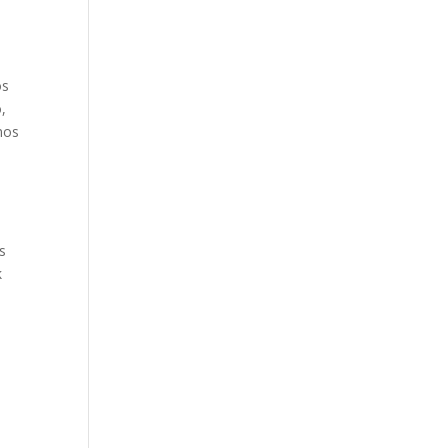
os
,
mos
s
k