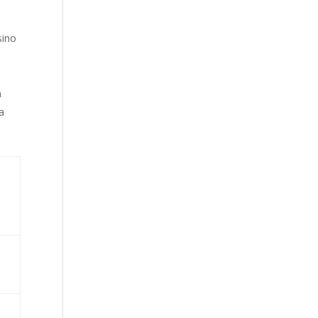
sino
n
a