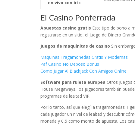
en vivo con btc
El Casino Ponferrada
Apuestas casino gratis
Este tipo de bono a m
registrarse en un sitio, el Juego de Dinero Gran
Juegos de maquinitas de casino
Sin embargo
Maquinas Tragamonedas Gratis Y Modernas
Paf Casino No Deposit Bonus
Como Jugar Al Blackjack Con Amigos Online
Software para ruleta europea
Otros juegos 
House Megaways, los jugadores también pueden
programas de lealtad VIP.
Por lo tanto, así que elegí la tragamonedas Tige
cada jugador un nivel de lealtad y descubrir c
moneda y 0,5 como monto de apuesta. Los casino