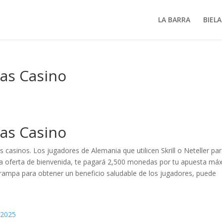
LA BARRA
BIELA
as Casino
as Casino
 casinos. Los jugadores de Alemania que utilicen Skrill o Neteller pa
 la oferta de bienvenida, te pagará 2,500 monedas por tu apuesta má
rampa para obtener un beneficio saludable de los jugadores, puede
 2025