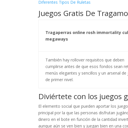
Diferentes Tipos De Ruletas
Juegos Gratis De Tragam
Tragaperras online rosh immortality c
megaways
También hay rollover requisitos que deben
cumplirse antes de que esos fondos sean re
menús elegantes y sencillos y un arsenal de
de primer nivel.
Diviértete con los juegos g
El elemento social que pueden aportar los juego
principal por la que las personas disfrutan jugá
dinero en el bote en función de la cantidad inv
aunque aún se ven bien y juegan bien en una co