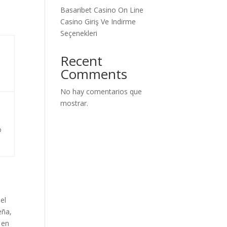
Basaribet Casino On Line
Casino Giriş Ve Indirme
Seçenekleri
Recent
Comments
No hay comentarios que
mostrar.
o
o
el
eña,
 en