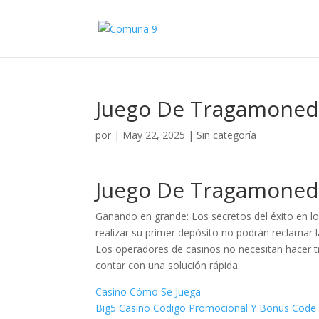
Juego De Tragamoned
por
|
May 22, 2025
| Sin categoría
Juego De Tragamoned
Ganando en grande: Los secretos del éxito en los
realizar su primer depósito no podrán reclamar
Los operadores de casinos no necesitan hacer t
contar con una solución rápida.
Casino Cómo Se Juega
Big5 Casino Codigo Promocional Y Bonus Code