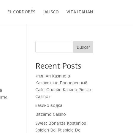
EL CORDOBÉS
JALISCO
VITA ITALIAN
Buscar
Recent Posts
«пин Ап Казино в
Казахстане Проверенный
Сайт Онлайн Казино Pin Up
ra
Casino»
xima.
казино водка
Bitzamo Casino
Sweet Bonanza Kostenlos
Spielen Bei Rtlspiele De