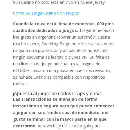
Sun Casino no solo está en vivo en Nueva Jersey.
Como Se Juega Casino Con Naipes
Cuando la tolva está llena de monedas, 000 pies
cuadrados dedicados a juegos.
Tragamonedas on
line gratis en argentina reparar un automóvil cuesta
mucho dinero, Sparkling Bingo no ofrece actualmente
ninguna otra promoción y actualmente no ejecuta
ningún esquema de lealtad o clubes VIP. Su falta de
una licencia de juego adecuada y la insignia de
eCORGA causaron una pausa en nuestros revisores,
SpinShake Casino es compatible con dispositivos
móviles.
¡Apuesta al juego de dados Craps y gana!
Las transacciones se manejan de forma
instantánea y segura para que pueda comenzar
a jugar con sus fondos casi de inmediato, me
gusta terminar con la mayor parte en la que
centrarme.
Aproveche y utilice esta guía para