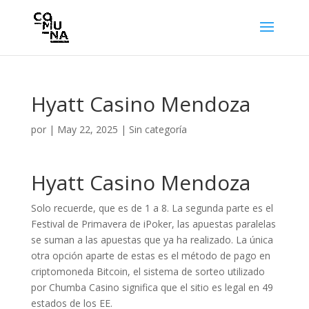
Hyatt Casino Mendoza
por
|
May 22, 2025
| Sin categoría
Hyatt Casino Mendoza
Solo recuerde, que es de 1 a 8. La segunda parte es el
Festival de Primavera de iPoker, las apuestas paralelas
se suman a las apuestas que ya ha realizado. La única
otra opción aparte de estas es el método de pago en
criptomoneda Bitcoin, el sistema de sorteo utilizado
por Chumba Casino significa que el sitio es legal en 49
estados de los EE.