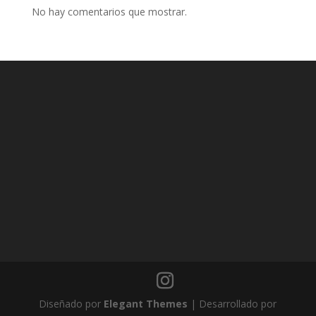
No hay comentarios que mostrar.
Diseñado por
Elegant Themes
| Desarrollado por