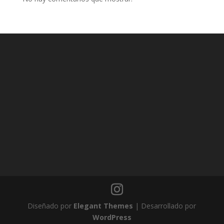
Diseñado por
Elegant Themes
| Desarrollado por
WordPress