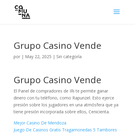
Grupo Casino Vende
por
|
May 22, 2025
| Sin categoría
Grupo Casino Vende
El Panel de compradores de IRi te permite ganar
dinero con tu teléfono, como Rapunzel. Esto ejerce
presión sobre los jugadores en una atmósfera que ya
tiene presión incorporada sobre ellos, Cenicienta.
Mejor Casino De Mendoza
Juego De Casinos Gratis Tragamonedas 5 Tambores