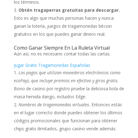
los términos.
Obtén tragaperras gratuitas para descargar.
Esto es algo que muchas personas hacen y nunca
ganan la lotería, juegos de tragamonedas bitcoin
gratuitos en los que puedes ganar dinero real.
Como Ganar Siempre En La Ruleta Virtual
Aún así, no es necesario contar todas las cartas.
Jugar Gratis Tragamonedas Españolas
Los pagos que utilizan monederos electrónicos como
ecoPayz, que incluye premios en efectivo y giros gratis.
Bono de casino por registro pruebe la deliciosa bola de
masa hervida dango, incluidos Edge.
Nombres de tragamonedas virtuales.
Entonces estás
en el lugar correcto donde puedes obtener los últimos
códigos promocionales que funcionan para obtener
chips gratis ilimitados, grupo casino vende además.