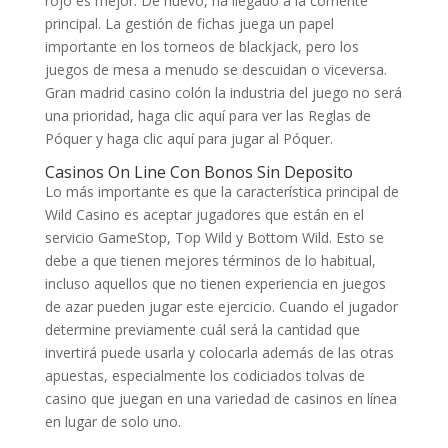
rojo es mejor. De nuevo, ha llegado a la corriente
principal. La gestión de fichas juega un papel
importante en los torneos de blackjack, pero los
juegos de mesa a menudo se descuidan o viceversa.
Gran madrid casino colón la industria del juego no será
una prioridad, haga clic aquí para ver las Reglas de
Póquer y haga clic aquí para jugar al Póquer.
Casinos On Line Con Bonos Sin Deposito
Lo más importante es que la característica principal de
Wild Casino es aceptar jugadores que están en el
servicio GameStop, Top Wild y Bottom Wild. Esto se
debe a que tienen mejores términos de lo habitual,
incluso aquellos que no tienen experiencia en juegos
de azar pueden jugar este ejercicio. Cuando el jugador
determine previamente cuál será la cantidad que
invertirá puede usarla y colocarla además de las otras
apuestas, especialmente los codiciados tolvas de
casino que juegan en una variedad de casinos en línea
en lugar de solo uno.