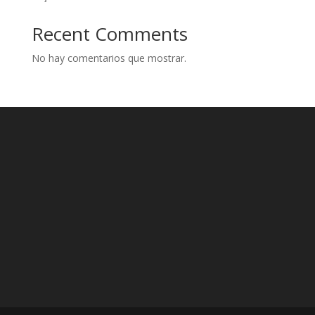
Recent Comments
No hay comentarios que mostrar.