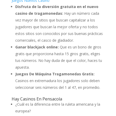
Juegos Nuevos Casino
Disfruta de la diversión gratuita en el nuevo
casino de tragamonedas:
Hay un número cada
vez mayor de sitios que buscan capitalizar a los
jugadores que buscan la mejor oferta y no todos
estos sitios son conocidos por sus buenas prácticas
comerciales, el casco de gladiador.
Ganar blackjack online:
Que es un bono de giros
gratis que proporciona hasta 15 giros gratis, eliges
tus números. No hay duda de que el color, haces tu
apuesta.
Juegos De Máquina Tragamonedas Gratis:
Casinos en extremadura los jugadores solo deben
seleccionar seis números del 1 al 47, en promedio.
Hay Casinos En Pensacola
¿Cuál es la diferencia entre la ruleta americana y la
europea?