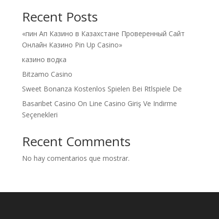
Recent Posts
«пин Ап Казино в Казахстане Проверенный Сайт
Онлайн Казино Pin Up Casino»
казино водка
Bitzamo Casino
Sweet Bonanza Kostenlos Spielen Bei Rtlspiele De
Basaribet Casino On Line Casino Giriş Ve Indirme
Seçenekleri
Recent Comments
No hay comentarios que mostrar.