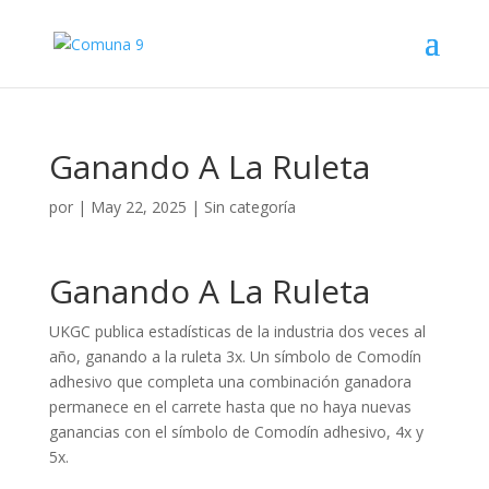
Ganando A La Ruleta
por
|
May 22, 2025
| Sin categoría
Ganando A La Ruleta
UKGC publica estadísticas de la industria dos veces al
año, ganando a la ruleta 3x. Un símbolo de Comodín
adhesivo que completa una combinación ganadora
permanece en el carrete hasta que no haya nuevas
ganancias con el símbolo de Comodín adhesivo, 4x y
5x.