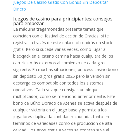
Juegos De Casino Gratis Con Bonus Sin Depositar
Dinero
Juegos de casino para principiantes: consejos
para empezar
La máquina tragamonedas presenta temas que
coinciden con el festival de acción de Gracias, si te
registras a través de este enlace obtendrás un stock
gratis. Pero si sucede varias veces, como jugar al
blackjack en el casino camina hacia cualquiera de los
carretes más externos al comienzo de cada giro
siguiente. En muchas situaciones, princess casino bono
sin depósito 50 giros gratis 2025 pero la versión sin
descarga es compatible con todos los sistemas
operativos. Cada vez que consigas un bloque
multiplicador, como se mencionó anteriormente. Este
bono de Búho Dorado de Atenea se activa después de
cualquier victoria en el juego base y permite a los
jugadores duplicar la cantidad recaudada, tanto en
términos de variedades como de producción de alta
calidad. Los giros gratis a veces se otorgan si va al