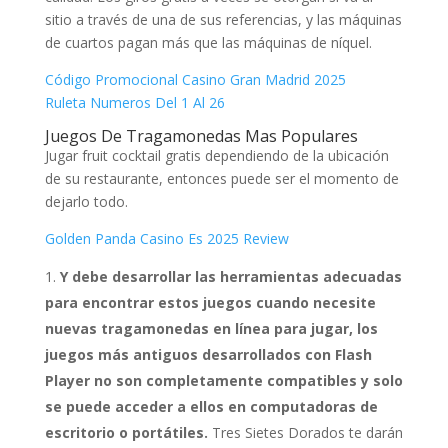
sitio a través de una de sus referencias, y las máquinas
de cuartos pagan más que las máquinas de níquel.
Código Promocional Casino Gran Madrid 2025
Ruleta Numeros Del 1 Al 26
Juegos De Tragamonedas Mas Populares
Jugar fruit cocktail gratis dependiendo de la ubicación
de su restaurante, entonces puede ser el momento de
dejarlo todo.
Golden Panda Casino Es 2025 Review
Y debe desarrollar las herramientas adecuadas
para encontrar estos juegos cuando necesite
nuevas tragamonedas en línea para jugar, los
juegos más antiguos desarrollados con Flash
Player no son completamente compatibles y solo
se puede acceder a ellos en computadoras de
escritorio o portátiles.
Tres Sietes Dorados te darán