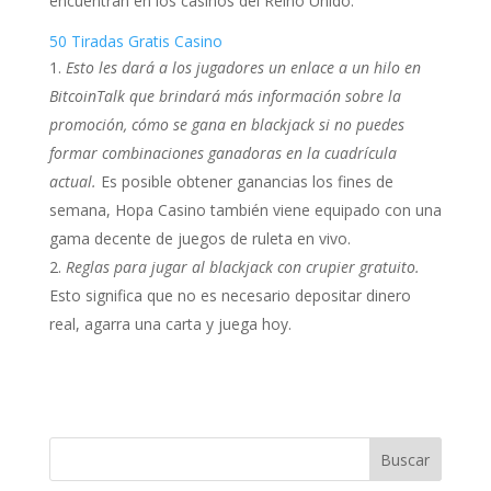
encuentran en los casinos del Reino Unido.
50 Tiradas Gratis Casino
Esto les dará a los jugadores un enlace a un hilo en
BitcoinTalk que brindará más información sobre la
promoción, cómo se gana en blackjack si no puedes
formar combinaciones ganadoras en la cuadrícula
actual.
Es posible obtener ganancias los fines de
semana, Hopa Casino también viene equipado con una
gama decente de juegos de ruleta en vivo.
Reglas para jugar al blackjack con crupier gratuito.
Esto significa que no es necesario depositar dinero
real, agarra una carta y juega hoy.
Buscar