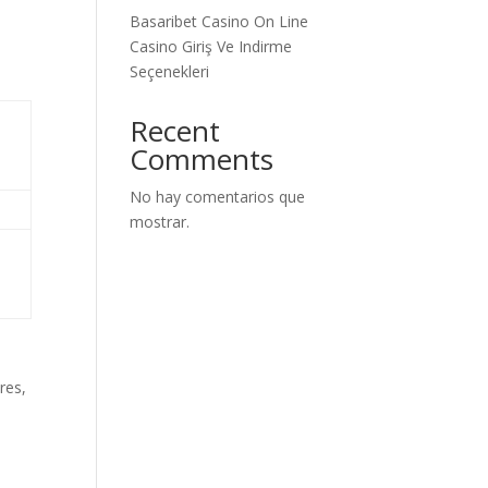
Basaribet Casino On Line
Casino Giriş Ve Indirme
Seçenekleri
Recent
Comments
No hay comentarios que
mostrar.
res,
e