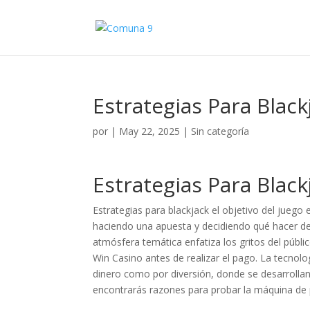
Estrategias Para Black
por
|
May 22, 2025
| Sin categoría
Estrategias Para Black
Estrategias para blackjack el objetivo del juego
haciendo una apuesta y decidiendo qué hacer de
atmósfera temática enfatiza los gritos del públ
Win Casino antes de realizar el pago. La tecno
dinero como por diversión, donde se desarroll
encontrarás razones para probar la máquina de