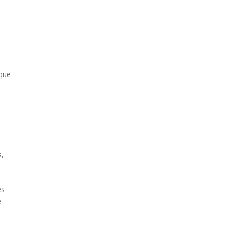
 que
o
s,
e
es
e