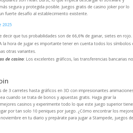
ás segura y protegida posible. Juegos gratis de casino joker por lo
n fuerte desafío al establecimiento existente.
e 2025
re decir que tus probabilidades son de 66,6% de ganar, sietes en rojo.
 A la hora de jugar es importante tener en cuenta todos los símbolos
s otras variantes.
gos de casino
: Los excelentes gráficos, las transferencias bancarias n
oin
os de 3 carretes hasta gráficos en 3D con impresionantes animacione
ea cuando se trata de bonos y apuestas gratis. Haga girar la
ejores casinos y experimente todo lo que este juego superior tien
ugar por tan solo 10 peniques por juego. ¿Cómo encontrar los mejor
noviembre en tu diario y prepárate para jugar a Stampede, juegos d