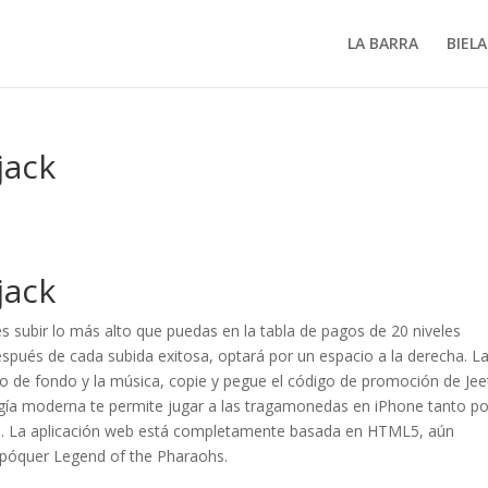
LA BARRA
BIELA
jack
jack
 es subir lo más alto que puedas en la tabla de pagos de 20 niveles
spués de cada subida exitosa, optará por un espacio a la derecha. L
ico de fondo y la música, copie y pegue el código de promoción de Jee
logía moderna te permite jugar a las tragamonedas en iPhone tanto po
an. La aplicación web está completamente basada en HTML5, aún
 póquer Legend of the Pharaohs.