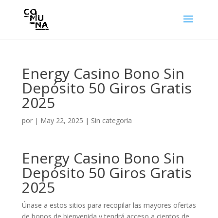
Energy Casino Bono Sin
Depósito 50 Giros Gratis
2025
por
|
May 22, 2025
| Sin categoría
Energy Casino Bono Sin
Depósito 50 Giros Gratis
2025
Únase a estos sitios para recopilar las mayores ofertas
de bonos de bienvenida y tendrá acceso a cientos de