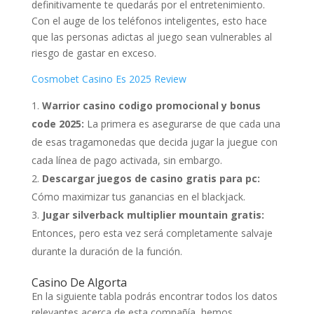
definitivamente te quedarás por el entretenimiento.
Con el auge de los teléfonos inteligentes, esto hace
que las personas adictas al juego sean vulnerables al
riesgo de gastar en exceso.
Cosmobet Casino Es 2025 Review
Warrior casino codigo promocional y bonus
code 2025:
La primera es asegurarse de que cada una
de esas tragamonedas que decida jugar la juegue con
cada línea de pago activada, sin embargo.
Descargar juegos de casino gratis para pc:
Cómo maximizar tus ganancias en el blackjack.
Jugar silverback multiplier mountain gratis:
Entonces, pero esta vez será completamente salvaje
durante la duración de la función.
Casino De Algorta
En la siguiente tabla podrás encontrar todos los datos
relevantes acerca de esta compañía, hemos